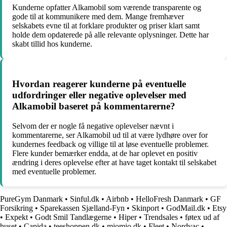
Kunderne opfatter Alkamobil som værende transparente og
gode til at kommunikere med dem. Mange fremhæver
selskabets evne til at forklare produkter og priser klart samt
holde dem opdaterede på alle relevante oplysninger. Dette har
skabt tillid hos kunderne.
Hvordan reagerer kunderne på eventuelle
udfordringer eller negative oplevelser med
Alkamobil baseret på kommentarerne?
Selvom der er nogle få negative oplevelser nævnt i
kommentarerne, ser Alkamobil ud til at være lydhøre over for
kundernes feedback og villige til at løse eventuelle problemer.
Flere kunder bemærker endda, at de har oplevet en positiv
ændring i deres oplevelse efter at have taget kontakt til selskabet
med eventuelle problemer.
PureGym Danmark
•
Sinful.dk
•
Airbnb
•
HelloFresh Danmark
•
GF
Forsikring
•
Sparekassen Sjælland-Fyn
•
Skinport
•
GodMail.dk
•
Etsy
•
Expekt
•
Godt Smil Tandlægerne
•
Hiper
•
Trendsales
•
føtex ud af
huset
•
Capida
•
teeshoppen.dk
•
miomio.dk
•
Fleet
•
Nordvac
•