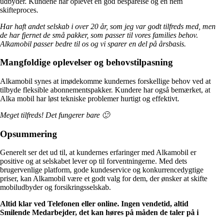
udbyder. Kundene har oplevet en god besparelse og en nem
skifteproces.
Har haft andet selskab i over 20 år, som jeg var godt tilfreds med, men
de har fjernet de små pakker, som passer til vores families behov.
Alkamobil passer bedre til os og vi sparer en del på årsbasis.
Mangfoldige oplevelser og behovstilpasning
Alkamobil synes at imødekomme kundernes forskellige behov ved at
tilbyde fleksible abonnementspakker. Kundere har også bemærket, at
Alka mobil har løst tekniske problemer hurtigt og effektivt.
Meget tilfreds! Det fungerer bare 🙂
Opsummering
Generelt ser det ud til, at kundernes erfaringer med Alkamobil er
positive og at selskabet lever op til forventningerne. Med dets
brugervenlige platform, gode kundeservice og konkurrencedygtige
priser, kan Alkamobil være et godt valg for dem, der ønsker at skifte
mobiludbyder og forsikringsselskab.
Altid klar ved Telefonen eller online. Ingen vendetid, altid
Smilende Medarbejder, det kan høres på måden de taler på i