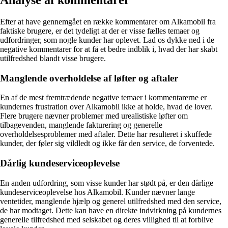
Efter at have gennemgået en række kommentarer om Alkamobil fra
faktiske brugere, er det tydeligt at der er visse fælles temaer og
udfordringer, som nogle kunder har oplevet. Lad os dykke ned i de
negative kommentarer for at få et bedre indblik i, hvad der har skabt
utilfredshed blandt visse brugere.
Manglende overholdelse af løfter og aftaler
En af de mest fremtrædende negative temaer i kommentarerne er
kundernes frustration over Alkamobil ikke at holde, hvad de lover.
Flere brugere nævner problemer med urealistiske løfter om
tilbagevenden, manglende fakturering og generelle
overholdelsesproblemer med aftaler. Dette har resulteret i skuffede
kunder, der føler sig vildledt og ikke får den service, de forventede.
Dårlig kundeserviceoplevelse
En anden udfordring, som visse kunder har stødt på, er den dårlige
kundeserviceoplevelse hos Alkamobil. Kunder nævner lange
ventetider, manglende hjælp og generel utilfredshed med den service,
de har modtaget. Dette kan have en direkte indvirkning på kundernes
generelle tilfredshed med selskabet og deres villighed til at forblive