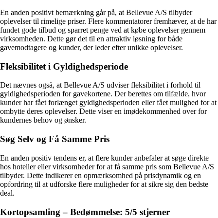
En anden positivt bemærkning går på, at Bellevue A/S tilbyder
oplevelser til rimelige priser. Flere kommentatorer fremhæver, at de har
fundet gode tilbud og sparret penge ved at købe oplevelser gennem
virksomheden. Dette gør det til en attraktiv løsning for både
gavemodtagere og kunder, der leder efter unikke oplevelser.
Fleksibilitet i Gyldighedsperiode
Det nævnes også, at Bellevue A/S udviser fleksibilitet i forhold til
gyldighedsperioden for gavekortene. Der berettes om tilfælde, hvor
kunder har fået forlænget gyldighedsperioden eller fået mulighed for at
ombytte deres oplevelser. Dette viser en imødekommenhed over for
kundernes behov og ønsker.
Søg Selv og Få Samme Pris
En anden positiv tendens er, at flere kunder anbefaler at søge direkte
hos hoteller eller virksomheder for at få samme pris som Bellevue A/S
tilbyder. Dette indikerer en opmærksomhed på prisdynamik og en
opfordring til at udforske flere muligheder for at sikre sig den bedste
deal.
Kortopsamling – Bedømmelse: 5/5 stjerner