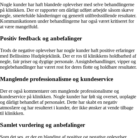
Nogle kunder har haft blandede oplevelser med selve behandlingerne
på klinikken. Der er rapporter om dårligt udført arbejde såsom skæve
negle, smertefulde håndteringer og generelt utilfredsstillende resultater.
Kommunikationen under behandlingerne har også været kritiseret for
at være mangelfuld.
Positiv feedback og anbefalinger
Trods de negative oplevelser har nogle kunder haft positive erfaringer
med Bellissimo Hudplejeklinik. Der er ros til klinikkens holdbarhed af
negle, fair priser og dygtige personale. Ansigtsbehandlinger, vipper og
neglebehandlinger har været rost for deres flotte og holdbare resultater.
Manglende professionalisme og kundeservice
Der er også kommentarer om manglende professionalisme og
kundeservice på klinikken. Nogle kunder har følt sig overset, uoplagte
og dårligt behandlet af personalet. Dette har skabt en negativ
atmosfære og har resulteret i kunder, der ikke ønsker at vende tilbage
til klinikken.
Samlet vurdering og anbefalinger
Som det ses, er der en blanding af positive og negative oplevelser