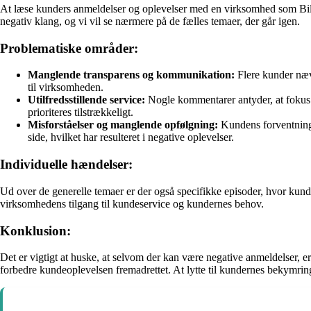
At læse kunders anmeldelser og oplevelser med en virksomhed som Bilsc
negativ klang, og vi vil se nærmere på de fælles temaer, der går igen.
Problematiske områder:
Manglende transparens og kommunikation:
Flere kunder nævn
til virksomheden.
Utilfredsstillende service:
Nogle kommentarer antyder, at fokus h
prioriteres tilstrækkeligt.
Misforståelser og manglende opfølgning:
Kundens forventninger
side, hvilket har resulteret i negative oplevelser.
Individuelle hændelser:
Ud over de generelle temaer er der også specifikke episoder, hvor kunder h
virksomhedens tilgang til kundeservice og kundernes behov.
Konklusion:
Det er vigtigt at huske, at selvom der kan være negative anmeldelser,
forbedre kundeoplevelsen fremadrettet. At lytte til kundernes bekymrin