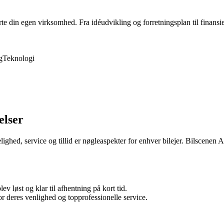
rte din egen virksomhed. Fra idéudvikling og forretningsplan til finansie
g
Teknologi
elser
elighed, service og tillid er nøgleaspekter for enhver bilejer. Bilscenen
v løst og klar til afhentning på kort tid.
deres venlighed og topprofessionelle service.