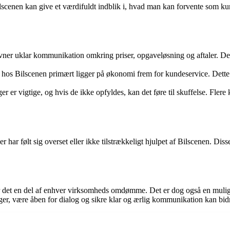
enen kan give et værdifuldt indblik i, hvad man kan forvente som kunde
er uklar kommunikation omkring priser, opgaveløsning og aftaler. Dett
os Bilscenen primært ligger på økonomi frem for kundeservice. Dette ka
 er vigtige, og hvis de ikke opfyldes, kan det føre til skuffelse. Fler
ar følt sig overset eller ikke tilstrækkeligt hjulpet af Bilscenen. Disse 
 er det en del af enhver virksomheds omdømme. Det er dog også en muli
ger, være åben for dialog og sikre klar og ærlig kommunikation kan bidr