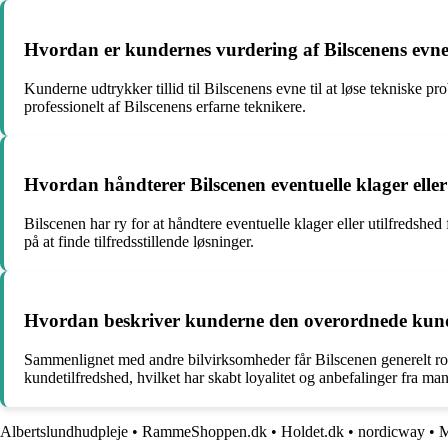
Hvordan er kundernes vurdering af Bilscenens evne t
Kunderne udtrykker tillid til Bilscenens evne til at løse tekniske p
professionelt af Bilscenens erfarne teknikere.
Hvordan håndterer Bilscenen eventuelle klager eller
Bilscenen har ry for at håndtere eventuelle klager eller utilfreds
på at finde tilfredsstillende løsninger.
Hvordan beskriver kunderne den overordnede kundeo
Sammenlignet med andre bilvirksomheder får Bilscenen generelt ro
kundetilfredshed, hvilket har skabt loyalitet og anbefalinger fra ma
Albertslundhudpleje
•
RammeShoppen.dk
•
Holdet.dk
•
nordicway
•
M