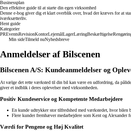
Businessplan
Den effektive guide til at starte din egen virksomhed
Denne e-bog giver dig et klart overblik over, hvad der kræves for at sta
iværksætterliv.
Hent guide
Kategorier
PR
Events
Revision
Kontor
Lejemål
Lager
Læring
Beskæftigelse
Rengørin
Min side
Tilmeld nu
Nyhedsbreve
Anmeldelser af Bilscenen
Bilscenen A/S: Kundeanmeldelser og Oplev
At vælge det rette værksted til din bil kan være en udfordring, da pålid
giver et indblik i deres oplevelser med virksomheden.
Positiv Kundeservice og Kompetente Medarbejdere
En kunde udtrykker stor tilfredshed med værkstedet, hvor bilen ble
Flere kunder fremhæver medarbejdere som Kent og Alexander for 
Værdi for Pengene og Høj Kvalitet