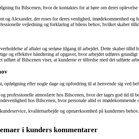
gning fra Bilscenen, hvor de kontaktes for at høre om deres oplevelse o
 og Alexander, der roses for deres venlighed, imødekommenhed og høje
ionelle vejledning og forklaring af bilens behov, hvilket skaber till
rholdelse af aftaler og seriøse tilgang til arbejdet. Dette skaber tillid
e og effektive håndtering af opgaver, hvor arbejdet udføres grundigt og
 udført af Bilscenen viser, at kunderne er tilfredse med det udførte arbe
hov
, opfølgning efter nogle dage og opfordring til at henvende sig ved beh
professionelle atmosfære hos Bilscenen, hvor der tages god tid til bet
ndevenlighed hos Bilscenen, hvor personale altid er imødekommende og 
 kundeservice, kvalitetsarbejde og opmærksomhed på kundernes behov. De
 temaer i kunders kommentarer