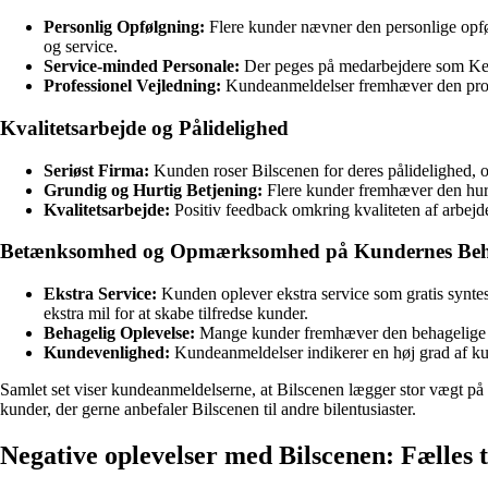
Personlig Opfølgning:
Flere kunder nævner den personlige opføl
og service.
Service-minded Personale:
Der peges på medarbejdere som Kent
Professionel Vejledning:
Kundeanmeldelser fremhæver den profess
Kvalitetsarbejde og Pålidelighed
Seriøst Firma:
Kunden roser Bilscenen for deres pålidelighed, ove
Grundig og Hurtig Betjening:
Flere kunder fremhæver den hurtig
Kvalitetsarbejde:
Positiv feedback omkring kvaliteten af arbejdet
Betænksomhed og Opmærksomhed på Kundernes Be
Ekstra Service:
Kunden oplever ekstra service som gratis syntest
ekstra mil for at skabe tilfredse kunder.
Behagelig Oplevelse:
Mange kunder fremhæver den behagelige og 
Kundevenlighed:
Kundeanmeldelser indikerer en høj grad af ku
Samlet set viser kundeanmeldelserne, at Bilscenen lægger stor vægt på
kunder, der gerne anbefaler Bilscenen til andre bilentusiaster.
Negative oplevelser med Bilscenen: Fælles