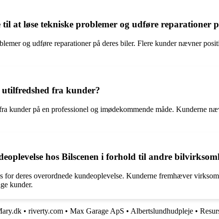
il at løse tekniske problemer og udføre reparationer p
roblemer og udføre reparationer på deres biler. Flere kunder nævner posi
 utilfredshed fra kunder?
hed fra kunder på en professionel og imødekommende måde. Kunderne nævn
plevelse hos Bilscenen i forhold til andre bilvirkso
s for deres overordnede kundeoplevelse. Kunderne fremhæver virksomhe
nge kunder.
ary.dk
•
riverty.com
•
Max Garage ApS
•
Albertslundhudpleje
•
Resur