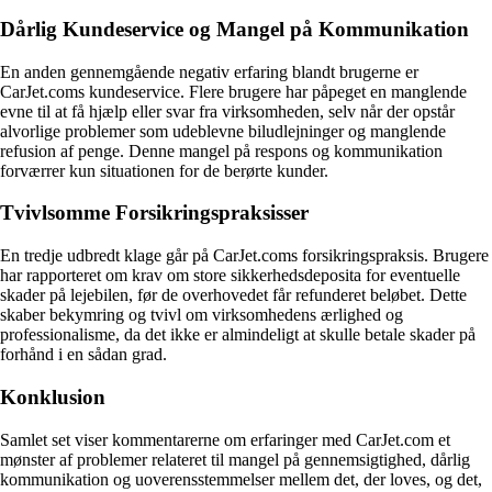
Dårlig Kundeservice og Mangel på Kommunikation
En anden gennemgående negativ erfaring blandt brugerne er
CarJet.coms kundeservice. Flere brugere har påpeget en manglende
evne til at få hjælp eller svar fra virksomheden, selv når der opstår
alvorlige problemer som udeblevne biludlejninger og manglende
refusion af penge. Denne mangel på respons og kommunikation
forværrer kun situationen for de berørte kunder.
Tvivlsomme Forsikringspraksisser
En tredje udbredt klage går på CarJet.coms forsikringspraksis. Brugere
har rapporteret om krav om store sikkerhedsdeposita for eventuelle
skader på lejebilen, før de overhovedet får refunderet beløbet. Dette
skaber bekymring og tvivl om virksomhedens ærlighed og
professionalisme, da det ikke er almindeligt at skulle betale skader på
forhånd i en sådan grad.
Konklusion
Samlet set viser kommentarerne om erfaringer med CarJet.com et
mønster af problemer relateret til mangel på gennemsigtighed, dårlig
kommunikation og uoverensstemmelser mellem det, der loves, og det,