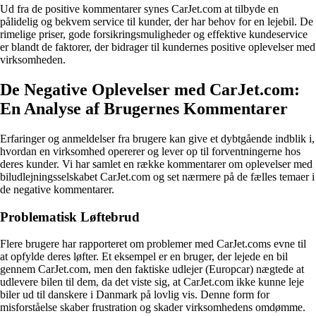
Ud fra de positive kommentarer synes CarJet.com at tilbyde en
pålidelig og bekvem service til kunder, der har behov for en lejebil. De
rimelige priser, gode forsikringsmuligheder og effektive kundeservice
er blandt de faktorer, der bidrager til kundernes positive oplevelser med
virksomheden.
De Negative Oplevelser med CarJet.com:
En Analyse af Brugernes Kommentarer
Erfaringer og anmeldelser fra brugere kan give et dybtgående indblik i,
hvordan en virksomhed opererer og lever op til forventningerne hos
deres kunder. Vi har samlet en række kommentarer om oplevelser med
biludlejningsselskabet CarJet.com og set nærmere på de fælles temaer i
de negative kommentarer.
Problematisk Løftebrud
Flere brugere har rapporteret om problemer med CarJet.coms evne til
at opfylde deres løfter. Et eksempel er en bruger, der lejede en bil
gennem CarJet.com, men den faktiske udlejer (Europcar) nægtede at
udlevere bilen til dem, da det viste sig, at CarJet.com ikke kunne leje
biler ud til danskere i Danmark på lovlig vis. Denne form for
misforståelse skaber frustration og skader virksomhedens omdømme.