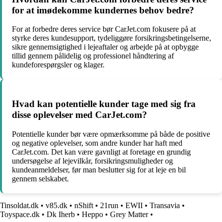
for at imødekomme kundernes behov bedre?
For at forbedre deres service bør CarJet.com fokusere på at
styrke deres kundesupport, tydeliggøre forsikringsbetingelserne,
sikre gennemsigtighed i lejeaftaler og arbejde på at opbygge
tillid gennem pålidelig og professionel håndtering af
kundeforespørgsler og klager.
Hvad kan potentielle kunder tage med sig fra
disse oplevelser med CarJet.com?
Potentielle kunder bør være opmærksomme på både de positive
og negative oplevelser, som andre kunder har haft med
CarJet.com. Det kan være gavnligt at foretage en grundig
undersøgelse af lejevilkår, forsikringsmuligheder og
kundeanmeldelser, før man beslutter sig for at leje en bil
gennem selskabet.
Tinsoldat.dk
•
v85.dk
•
nShift
•
21run
•
EWII
•
Transavia
•
Toyspace.dk
•
Dk Iherb
•
Heppo
•
Grey Matter
•