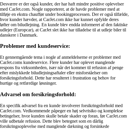
Desværre er der også kunder, der har haft mindre positive oplevelser
med CarJet.com. Nogle rapporterer, at de havde problemer med at
tilføje en ekstra chauffør under bookingprocessen. Der er også tilfælde,
hvor kunder hævder, at CarJet.com ikke har kunnet opfylde deres
løfter om biludlejning. En kunde blev endda informeret af den faktiske
udlejer (Europcar), at CarJet slet ikke har tilladelse til at udleje biler til
danskere i Danmark.
Problemer med kundeservice:
Et gennemgående tema i nogle af anmeldelserne er problemer med
CarJet.coms kundeservice. Flere kunder har oplevet manglende
respons fra virksomheden, især når det kommer til refusion af penge
efter mislykkede biludlejningsaftaler eller misforståelser om
forsikringsforhold. Dette har resulteret i frustration og behov for
hurtige og retfærdige løsninger.
Advarsel om forsikringsforhold:
En specifik advarsel fra en kunde involverer forsikringsforhold med
CarJet.com. Vedkommende påpeger en høj selvrisiko og komplekse
betingelser, hvor kunden skulle betale skader op foran, før CarJet.com
ville udbetale refusion. Dette blev betegnet som en dårlig
forsikringsoplevelse med manglende dækning og forsinkede