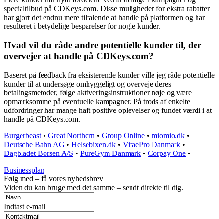
specialtilbud på CDKeys.com. Disse muligheder for ekstra rabatter
har gjort det endnu mere tiltalende at handle på platformen og har
resulteret i betydelige besparelser for nogle kunder.
Hvad vil du råde andre potentielle kunder til, der
overvejer at handle på CDKeys.com?
Baseret på feedback fra eksisterende kunder ville jeg råde potentielle
kunder til at undersøge omhyggeligt og overveje deres
betalingsmetoder, følge aktiveringsinstruktioner nøje og være
opmærksomme på eventuelle kampagner. På trods af enkelte
udfordringer har mange haft positive oplevelser og fundet værdi i at
handle på CDKeys.com.
Burgerbeast
•
Great Northern
•
Group Online
•
miomio.dk
•
Deutsche Bahn AG
•
Helsebixen.dk
•
VitaePro Danmark
•
Dagbladet Børsen A/S
•
PureGym Danmark
•
Corpay One
•
Businessplan
Følg med – få vores nyhedsbrev
Viden du kan bruge med det samme – sendt direkte til dig.
Indtast e-mail