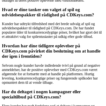
bidraget til deres positive oplevelse med virksomheden.
Hvad er dine tanker om valget af spil og
udvidelsespakker til rådighed på CDKeys.com?
Kunder har udtrykt tilfredshed med det brede udvalg af spil og
udvidelsespakker til rådighed på CDKeys.com. De har fundet
populære titler til konkurrencedygtige priser, hvilket har gjort det til
et attraktivt valg for spilentusiaster på udkig efter gode tilbud.
Hvordan har dine tidligere oplevelser på
CDKeys.com påvirket din beslutning om at handle
der igen i fremtiden?
Selvom nogle kunder havde indledende tvivl på grund af negative
anmeldelser, har de positive oplevelser med CDKeys.com været
afgørende for at fortsætte med at handle på platformen. Hurtig
levering, konkurrencedygtige priser og fungerende spilkoder har
opmuntret dem til at vende tilbage.
Har du deltaget i nogen kampagner eller
specialtilbud på CDKeys.com?
Flere kunder har nydt fordelene ved at deltage i kampagner og