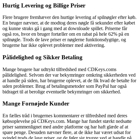
Hurtig Levering og Billige Priser
Flere brugere fremhæver den hurtige levering af spilnøgler efter køb.
En bruger nævner, at de modtog deres nøgle få sekunder efter købet
og kunne straks gå i gang med at downloade spillet. Priserne får
også ros, hvor en bruger fortæller om en rabat på hele 62% på en
spilnøgle. Trods de lave priser er nøglerne funktionsdygtige, og
brugerne har ikke oplevet problemer med aktivering.
Pålidelighed og Sikker Betaling
Mange brugere har udtrykt tilfredshed med CDKeys.coms
pålidelighed. Selvom der var bekymringer omkring sikkerheden ved
at handle på siden, har brugerne oplevet, at de fik hvad de betalte for
uden problemer. Brug af betalingsmetoder som PayPal har også
bidraget til at berolige eventuelle bekymringer om sikkerhed.
Mange Fornøjede Kunder
En fælles tråd i brugernes kommentarer er tilfredshed med deres
købsoplevelse på CDKeys.com. Mange har fundet stærkt nedsatte
priser sammenlignet med andre platforme og har haft glæde af at
spare penge. Desuden nævner flere, at de ikke har været udsat for
svindel trods de lave priser, og de føler sig trygge ved at handle på