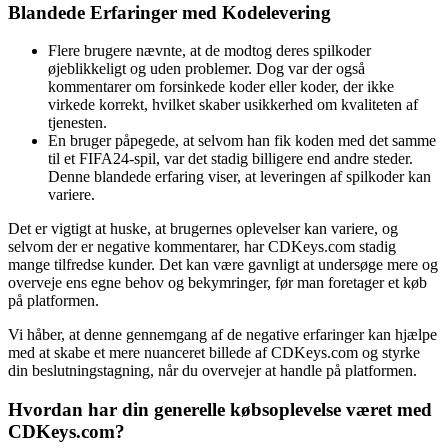
Blandede Erfaringer med Kodelevering
Flere brugere nævnte, at de modtog deres spilkoder
øjeblikkeligt og uden problemer. Dog var der også
kommentarer om forsinkede koder eller koder, der ikke
virkede korrekt, hvilket skaber usikkerhed om kvaliteten af
tjenesten.
En bruger påpegede, at selvom han fik koden med det samme
til et FIFA24-spil, var det stadig billigere end andre steder.
Denne blandede erfaring viser, at leveringen af spilkoder kan
variere.
Det er vigtigt at huske, at brugernes oplevelser kan variere, og
selvom der er negative kommentarer, har CDKeys.com stadig
mange tilfredse kunder. Det kan være gavnligt at undersøge mere og
overveje ens egne behov og bekymringer, før man foretager et køb
på platformen.
Vi håber, at denne gennemgang af de negative erfaringer kan hjælpe
med at skabe et mere nuanceret billede af CDKeys.com og styrke
din beslutningstagning, når du overvejer at handle på platformen.
Hvordan har din generelle købsoplevelse været med
CDKeys.com?