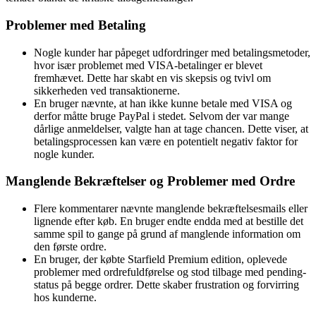
Problemer med Betaling
Nogle kunder har påpeget udfordringer med betalingsmetoder,
hvor især problemet med VISA-betalinger er blevet
fremhævet. Dette har skabt en vis skepsis og tvivl om
sikkerheden ved transaktionerne.
En bruger nævnte, at han ikke kunne betale med VISA og
derfor måtte bruge PayPal i stedet. Selvom der var mange
dårlige anmeldelser, valgte han at tage chancen. Dette viser, at
betalingsprocessen kan være en potentielt negativ faktor for
nogle kunder.
Manglende Bekræftelser og Problemer med Ordre
Flere kommentarer nævnte manglende bekræftelsesmails eller
lignende efter køb. En bruger endte endda med at bestille det
samme spil to gange på grund af manglende information om
den første ordre.
En bruger, der købte Starfield Premium edition, oplevede
problemer med ordrefuldførelse og stod tilbage med pending-
status på begge ordrer. Dette skaber frustration og forvirring
hos kunderne.