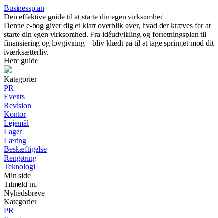
Businessplan
Den effektive guide til at starte din egen virksomhed
Denne e-bog giver dig et klart overblik over, hvad der kræves for at
starte din egen virksomhed. Fra idéudvikling og forretningsplan til
finansiering og lovgivning – bliv klædt på til at tage springet mod dit
iværksætterliv.
Hent guide
Kategorier
PR
Events
Revision
Kontor
Lejemål
Lager
Læring
Beskæftigelse
Rengøring
Teknologi
Min side
Tilmeld nu
Nyhedsbreve
Kategorier
PR