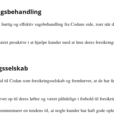
sagsbehandling
 hurtig og effektiv sagsbehandling fra Codans side, især når
ret proaktive i at hjælpe kunder med at løse deres forsikring
ngsselskab
id til Codan som forsikringsselskab og fremhæver, at de har føl
et op til deres løfter og været pålidelige i forhold til forsi
 kommentarer en tendens til, at nogle kunder har haft gode op