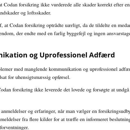
 Codan forsikring ikke vurderede alle skader korrekt efter en 
ndskader og loftsskader.
f, at Codan forsikring optrådte uærligt, da de tildelte en med
jendom, der endte med en farlig byggefejl og ingen ansvarstag
kation og Uprofessionel Adfærd
blemer med manglende kommunikation og uprofessionel adfær
udsat for uhensigtsmæssig opførsel.
dan forsikring ikke leverede det lovede og forsøgte at undgå 
se anmeldelser og erfaringer, når man vælger en forsikringsudb
meldelser fra flere kilder for at træffe en informeret beslutnin
 forventninger.