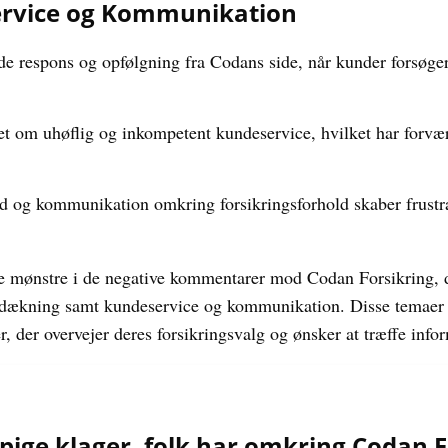
rvice og Kommunikation
e respons og opfølgning fra Codans side, når kunder forsøger 
et om uhøflig og inkompetent kundeservice, hvilket har forvær
og kommunikation omkring forsikringsforhold skaber frustrat
kke mønstre i de negative kommentarer mod Codan Forsikring, 
 dækning samt kundeservice og kommunikation. Disse temaer 
r, der overvejer deres forsikringsvalg og ønsker at træffe info
pige klager, folk har omkring Codan F