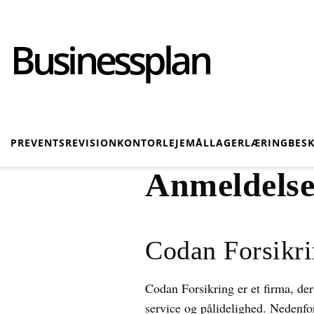
Businessplan
PR
EVENTS
REVISION
KONTOR
LEJEMÅL
LAGER
LÆRING
BES
Anmeldelse
Codan Forsikri
Codan Forsikring er et firma, de
service og pålidelighed. Nedenfor