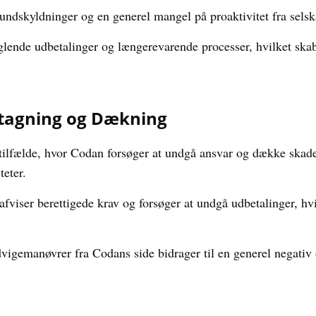
 undskyldninger og en generel mangel på proaktivitet fra selsk
glende udbetalinger og længerevarende processer, hvilket skab
tagning og Dækning
tilfælde, hvor Codan forsøger at undgå ansvar og dække skade
teter.
afviser berettigede krav og forsøger at undgå udbetalinger, hvi
gemanøvrer fra Codans side bidrager til en generel negativ o