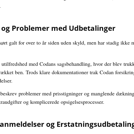
.
e og Problemer med Udbetalinger
ørt galt for over to år siden uden skyld, men har stadig ikke 
 utilfredshed med Codans sagsbehandling, hvor der blev trukk
rækket ben. Trods klare dokumentationer trak Codan forsikr
elser.
 beskrev problemer med prisstigninger og manglende dækning 
straudgifter og komplicerede opsigelsesprocesser.
anmeldelser og Erstatningsudbetalin