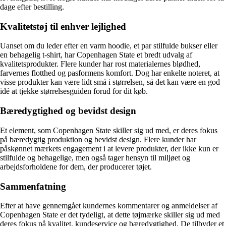
dage efter bestilling.
Kvalitetstøj til enhver lejlighed
Uanset om du leder efter en varm hoodie, et par stilfulde bukser eller
en behagelig t-shirt, har Copenhagen State et bredt udvalg af
kvalitetsprodukter. Flere kunder har rost materialernes blødhed,
farvernes flotthed og pasformens komfort. Dog har enkelte noteret, at
visse produkter kan være lidt små i størrelsen, så det kan være en god
idé at tjekke størrelsesguiden forud for dit køb.
Bæredygtighed og bevidst design
Et element, som Copenhagen State skiller sig ud med, er deres fokus
på bæredygtig produktion og bevidst design. Flere kunder har
påskønnet mærkets engagement i at levere produkter, der ikke kun er
stilfulde og behagelige, men også tager hensyn til miljøet og
arbejdsforholdene for dem, der producerer tøjet.
Sammenfatning
Efter at have gennemgået kundernes kommentarer og anmeldelser af
Copenhagen State er det tydeligt, at dette tøjmærke skiller sig ud med
deres fokus på kvalitet, kundeservice og bæredygtighed. De tilbyder et