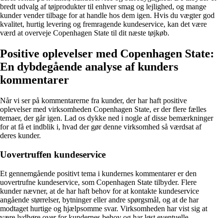
bredt udvalg af tøjprodukter til enhver smag og lejlighed, og mange
kunder vender tilbage for at handle hos dem igen. Hvis du vægter god
kvalitet, hurtig levering og fremragende kundeservice, kan det være
værd at overveje Copenhagen State til dit næste tøjkøb.
Positive oplevelser med Copenhagen State:
En dybdegående analyse af kunders
kommentarer
Når vi ser på kommentarerne fra kunder, der har haft positive
oplevelser med virksomheden Copenhagen State, er der flere fælles
temaer, der går igen. Lad os dykke ned i nogle af disse bemærkninger
for at få et indblik i, hvad der gør denne virksomhed så værdsat af
deres kunder.
Uovertruffen kundeservice
Et gennemgående positivt tema i kundernes kommentarer er den
uovertrufne kundeservice, som Copenhagen State tilbyder. Flere
kunder nævner, at de har haft behov for at kontakte kundeservice
angående størrelser, bytninger eller andre spørgsmål, og at de har
modtaget hurtige og hjælpsomme svar. Virksomheden har vist sig at
være lydhøre over for kundernes behov og har løst eventuelle