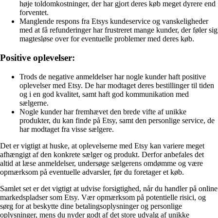
høje toldomkostninger, der har gjort deres køb meget dyrere end
forventet.
Manglende respons fra Etsys kundeservice og vanskeligheder
med at få refunderinger har frustreret mange kunder, der føler sig
magtesløse over for eventuelle problemer med deres køb.
Positive oplevelser:
Trods de negative anmeldelser har nogle kunder haft positive
oplevelser med Etsy. De har modtaget deres bestillinger til tiden
og i en god kvalitet, samt haft god kommunikation med
sælgerne.
Nogle kunder har fremhævet den brede vifte af unikke
produkter, du kan finde på Etsy, samt den personlige service, de
har modtaget fra visse sælgere.
Det er vigtigt at huske, at oplevelserne med Etsy kan variere meget
afhængigt af den konkrete sælger og produkt. Derfor anbefales det
altid at læse anmeldelser, undersøge sælgerens omdømme og være
opmærksom på eventuelle advarsler, før du foretager et køb.
Samlet set er det vigtigt at udvise forsigtighed, når du handler på online
markedspladser som Etsy. Vær opmærksom på potentielle risici, og
sørg for at beskytte dine betalingsoplysninger og personlige
oplysninger, mens du nyder godt af det store udvalg af unikke