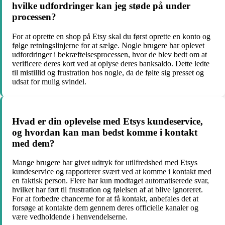
hvilke udfordringer kan jeg støde på under
processen?
For at oprette en shop på Etsy skal du først oprette en konto og
følge retningslinjerne for at sælge. Nogle brugere har oplevet
udfordringer i bekræftelsesprocessen, hvor de blev bedt om at
verificere deres kort ved at oplyse deres banksaldo. Dette ledte
til mistillid og frustration hos nogle, da de følte sig presset og
udsat for mulig svindel.
Hvad er din oplevelse med Etsys kundeservice,
og hvordan kan man bedst komme i kontakt
med dem?
Mange brugere har givet udtryk for utilfredshed med Etsys
kundeservice og rapporterer svært ved at komme i kontakt med
en faktisk person. Flere har kun modtaget automatiserede svar,
hvilket har ført til frustration og følelsen af at blive ignoreret.
For at forbedre chancerne for at få kontakt, anbefales det at
forsøge at kontakte dem gennem deres officielle kanaler og
være vedholdende i henvendelserne.