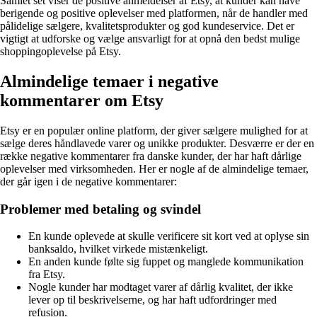
Samlet set viser de positive anmeldelser af Etsy, at kunder kan have
berigende og positive oplevelser med platformen, når de handler med
pålidelige sælgere, kvalitetsprodukter og god kundeservice. Det er
vigtigt at udforske og vælge ansvarligt for at opnå den bedst mulige
shoppingoplevelse på Etsy.
Almindelige temaer i negative
kommentarer om Etsy
Etsy er en populær online platform, der giver sælgere mulighed for at
sælge deres håndlavede varer og unikke produkter. Desværre er der en
række negative kommentarer fra danske kunder, der har haft dårlige
oplevelser med virksomheden. Her er nogle af de almindelige temaer,
der går igen i de negative kommentarer:
Problemer med betaling og svindel
En kunde oplevede at skulle verificere sit kort ved at oplyse sin
banksaldo, hvilket virkede mistænkeligt.
En anden kunde følte sig fuppet og manglede kommunikation
fra Etsy.
Nogle kunder har modtaget varer af dårlig kvalitet, der ikke
lever op til beskrivelserne, og har haft udfordringer med
refusion.