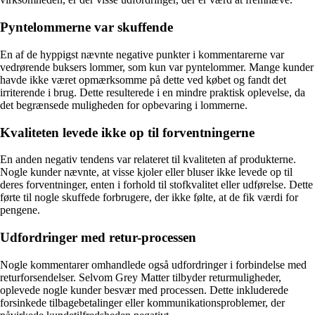
Pyntelommerne var skuffende
En af de hyppigst nævnte negative punkter i kommentarerne var
vedrørende buksers lommer, som kun var pyntelommer. Mange kunder
havde ikke været opmærksomme på dette ved købet og fandt det
irriterende i brug. Dette resulterede i en mindre praktisk oplevelse, da
det begrænsede muligheden for opbevaring i lommerne.
Kvaliteten levede ikke op til forventningerne
En anden negativ tendens var relateret til kvaliteten af produkterne.
Nogle kunder nævnte, at visse kjoler eller bluser ikke levede op til
deres forventninger, enten i forhold til stofkvalitet eller udførelse. Dette
førte til nogle skuffede forbrugere, der ikke følte, at de fik værdi for
pengene.
Udfordringer med retur-processen
Nogle kommentarer omhandlede også udfordringer i forbindelse med
returforsendelser. Selvom Grey Matter tilbyder returmuligheder,
oplevede nogle kunder besvær med processen. Dette inkluderede
forsinkede tilbagebetalinger eller kommunikationsproblemer, der