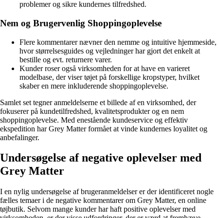
problemer og sikre kundernes tilfredshed.
Nem og Brugervenlig Shoppingoplevelse
Flere kommentarer nævner den nemme og intuitive hjemmeside,
hvor størrelsesguides og vejledninger har gjort det enkelt at
bestille og evt. returnere varer.
Kunder roser også virksomheden for at have en varieret
modelbase, der viser tøjet på forskellige kropstyper, hvilket
skaber en mere inkluderende shoppingoplevelse.
Samlet set tegner anmeldelserne et billede af en virksomhed, der
fokuserer på kundetilfredshed, kvalitetsprodukter og en nem
shoppingoplevelse. Med enestående kundeservice og effektiv
ekspedition har Grey Matter formået at vinde kundernes loyalitet og
anbefalinger.
Undersøgelse af negative oplevelser med
Grey Matter
I en nylig undersøgelse af brugeranmeldelser er der identificeret nogle
fælles temaer i de negative kommentarer om Grey Matter, en online
tøjbutik. Selvom mange kunder har haft positive oplevelser med
virksomheden, er der visse udfordringer, der er værd at fremhæve.