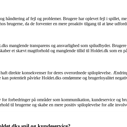
ndtering af fejl og problemer. Brugere har oplevet fejl i spillet, men h
 hos brugerne, da de forventer en mere proaktiv tilgang til at løse udford
.dks manglende transparens og ansvarlighed som spiludbyder. Brugere f
e skaber et skævt magtforhold og manglende tillid til Holdet.dk som en på
 haft direkte konsekvenser for deres overordnede spiloplevelse. Ændrin
tte kan potentielt påvirke Holdet.dks omdømme og brugerloyalitet negativ
for forbedringer på områder som kommunikation, kundeservice og bruge
rhold til brugerne og skabe en mere positiv spiloplevelse for alle involv
ldet.dks spil og kundeservice?