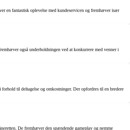
river en fantastisk oplevelse med kundeservicen og fremhæver især
e fremhæver også underholdningen ved at konkurrere med venner i
rhold til deltagelse og omkostninger. Der opfordres til en bredere
de håneretten. De fremhæver den spændende gameplay og nemme