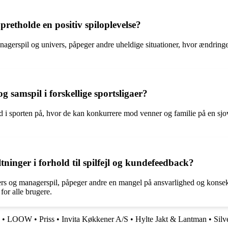
retholde en positiv spiloplevelse?
agerspil og univers, påpeger andre uheldige situationer, hvor ændringer 
samspil i forskellige sportsligaer?
 i sporten på, hvor de kan konkurrere mod venner og familie på en s
inger i forhold til spilfejl og kundefeedback?
s og managerspil, påpeger andre en mangel på ansvarlighed og konsekven
 for alle brugere.
•
LOOW
•
Priss
•
Invita Køkkener A/S
•
Hylte Jakt & Lantman
•
Silv