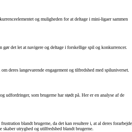
urrenceelementet og muligheden for at deltage i mini-ligaer sammen
r det let at navigere og deltage i forskellige spil og konkurrencer.
ck om deres langevarende engagement og tilfredshed med spiluniverset.
g udfordringer, som brugerne har stødt på. Her er en analyse af de
stration blandt brugerne, da det kan resultere i, at al deres forarbejde
e skaber utryghed og utilfredshed blandt brugerne.