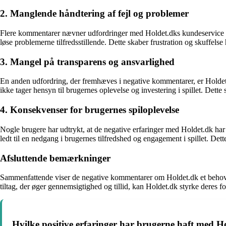
2. Manglende håndtering af fejl og problemer
Flere kommentarer nævner udfordringer med Holdet.dks kundeservice og hå
løse problemerne tilfredsstillende. Dette skaber frustration og skuffelse
3. Mangel på transparens og ansvarlighed
En anden udfordring, der fremhæves i negative kommentarer, er Holdet
ikke tager hensyn til brugernes oplevelse og investering i spillet. Dett
4. Konsekvenser for brugernes spiloplevelse
Nogle brugere har udtrykt, at de negative erfaringer med Holdet.dk har
ledt til en nedgang i brugernes tilfredshed og engagement i spillet. De
Afsluttende bemærkninger
Sammenfattende viser de negative kommentarer om Holdet.dk et behov 
tiltag, der øger gennemsigtighed og tillid, kan Holdet.dk styrke deres fo
Hvilke positive erfaringer har brugerne haft med Ho