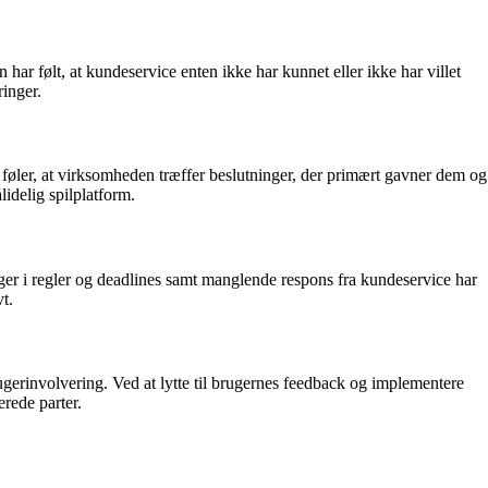
ar følt, at kundeservice enten ikke har kunnet eller ikke har villet
ringer.
øler, at virksomheden træffer beslutninger, der primært gavner dem og
lidelig spilplatform.
ger i regler og deadlines samt manglende respons fra kundeservice har
t.
rinvolvering. Ved at lytte til brugernes feedback og implementere
erede parter.