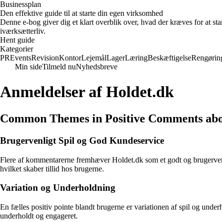
Businessplan
Den effektive guide til at starte din egen virksomhed
Denne e-bog giver dig et klart overblik over, hvad der kræves for at sta
iværksætterliv.
Hent guide
Kategorier
PR
Events
Revision
Kontor
Lejemål
Lager
Læring
Beskæftigelse
Rengørin
Min side
Tilmeld nu
Nyhedsbreve
Anmeldelser af Holdet.dk
Common Themes in Positive Comments abo
Brugervenligt Spil og God Kundeservice
Flere af kommentarerne fremhæver Holdet.dk som et godt og brugervenli
hvilket skaber tillid hos brugerne.
Variation og Underholdning
En fælles positiv pointe blandt brugerne er variationen af spil og und
underholdt og engageret.