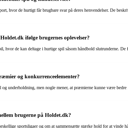
ort, hvor de hurtigt får brugbare svar på deres henvendelser. De besk
Holdet.dk ifølge brugernes oplevelser?
il, hvor de kan deltage i hurtige spil såsom håndbold slutrunderne. D
præmier og konkurrenceelementer?
 og underholdning, men nogle mener, at præmierne kunne være bedre i fo
ellem brugerne på Holdet.dk?
forskellige sportsligaer og om at sammensætte stærke hold for at vin