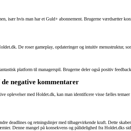
en, især hvis man har et Guld+ abonnement. Brugerne værdsætter konk
t.dk. De roser gameplay, opdateringer og intuitiv menustruktur, som gø
antastisk platform til managerspil. Brugerne deler også positiv feedba
f de negative kommentarer
e oplevelser med Holdet.dk, kan man identificere visse fælles temaer o
 deadlines og retningslinjer med tilbagevirkende kraft. Dette skaber fru
præmier. Denne mangel på konsekvens og pålidelighed fra Holdet.dks sid