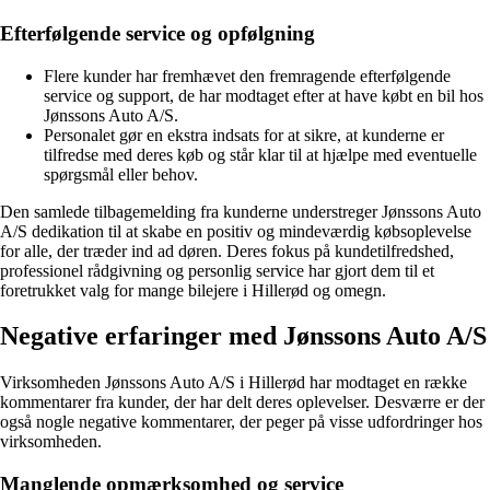
Efterfølgende service og opfølgning
Flere kunder har fremhævet den fremragende efterfølgende
service og support, de har modtaget efter at have købt en bil hos
Jønssons Auto A/S.
Personalet gør en ekstra indsats for at sikre, at kunderne er
tilfredse med deres køb og står klar til at hjælpe med eventuelle
spørgsmål eller behov.
Den samlede tilbagemelding fra kunderne understreger Jønssons Auto
A/S dedikation til at skabe en positiv og mindeværdig købsoplevelse
for alle, der træder ind ad døren. Deres fokus på kundetilfredshed,
professionel rådgivning og personlig service har gjort dem til et
foretrukket valg for mange bilejere i Hillerød og omegn.
Negative erfaringer med Jønssons Auto A/S
Virksomheden Jønssons Auto A/S i Hillerød har modtaget en række
kommentarer fra kunder, der har delt deres oplevelser. Desværre er der
også nogle negative kommentarer, der peger på visse udfordringer hos
virksomheden.
Manglende opmærksomhed og service