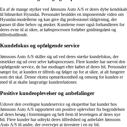
En af de mange styrker ved Jønssons Auto A/S er deres dybe kendskab
til bilmærket Hyundai. Personalet besidder en imponerende viden om
Hyundai-modellerne og kan give dig professionel rådgivning, der
passer til dine behov og ønsker. Kunderne roser også forhandleren for
deres evne til at sikre, at købsprocessen forløber gnidningsløst og
tilfredsstillende.
Kundefokus og opfølgende service
Jønssons Auto A/S skiller sig ud ved deres stærke kundefokus, der
strækker sig ud over selve købsprocessen. Flere kunder har nævnt den
opfølgende service, de har modtaget efter købet af deres bil. Personalet
sørger for, at kunden er tilfreds og følger op for at sikre, at alt fungerer
som det skal. Denne ekstra opmærksomhed og omsorg for kunden er
med til at skabe langvarige kunderelationer.
Positive kundeoplevelser og anbefalinger
Udover den overlegne kundeservice og ekspertise har kunder hos
Jønssons Auto A/S rapporteret om positive oplevelser fra begyndelsen
af deres besøg i forretningen og helt frem til leveringen af deres nye
bil. Flere kunder har udtrykt deres tilfredshed og anbefalet Jønssons
Auto A/S til andre, der overvejer at investere i en ny bil.