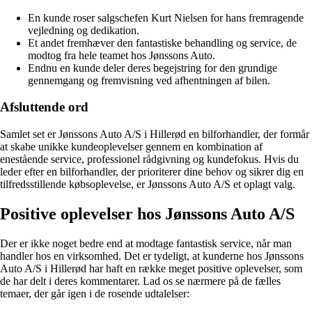
En kunde roser salgschefen Kurt Nielsen for hans fremragende
vejledning og dedikation.
Et andet fremhæver den fantastiske behandling og service, de
modtog fra hele teamet hos Jønssons Auto.
Endnu en kunde deler deres begejstring for den grundige
gennemgang og fremvisning ved afhentningen af bilen.
Afsluttende ord
Samlet set er Jønssons Auto A/S i Hillerød en bilforhandler, der formår
at skabe unikke kundeoplevelser gennem en kombination af
enestående service, professionel rådgivning og kundefokus. Hvis du
leder efter en bilforhandler, der prioriterer dine behov og sikrer dig en
tilfredsstillende købsoplevelse, er Jønssons Auto A/S et oplagt valg.
Positive oplevelser hos Jønssons Auto A/S
Der er ikke noget bedre end at modtage fantastisk service, når man
handler hos en virksomhed. Det er tydeligt, at kunderne hos Jønssons
Auto A/S i Hillerød har haft en række meget positive oplevelser, som
de har delt i deres kommentarer. Lad os se nærmere på de fælles
temaer, der går igen i de rosende udtalelser: