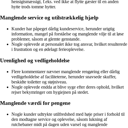
hensigtsmæssigt, f.eks. ved ikke at flytte gæster til en anden
hytte trods tomme hytter.
Manglende service og utilstrækkelig hjælp
Kunder har påpeget dårlig kundeservice, herunder urigtig
information, mangel på forståelse og manglende vilje til at løse
problemer, såsom at glemte genstande.
Nogle oplevede at personalet ikke tog ansvar, hvilket resulterede
i frustration og en ødelagt ferieoplevelse.
Urenlighed og vedligeholdelse
Flere kommentarer nævner manglende rengøring eller dårlig
vedligeholdelse af faciliteterne, herunder snavsede skuffer,
beskidte toiletter og støjniveau.
Nogle oplevede endda at blive syge efter deres ophold, hvilket
rejser bekymringer om hygiejnen på stedet.
Manglende værdi for pengene
Nogle kunder udtrykte utilfredshed med høje priser i forhold til
den modtagne service og oplevelse, såsom lukning af
rutchebaner midt på dagen uden varsel og manglende