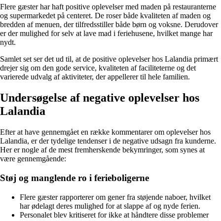
Flere gæster har haft positive oplevelser med maden på restauranterne
og supermarkedet på centeret. De roser både kvaliteten af maden og
bredden af menuen, der tilfredsstiller både børn og voksne. Derudover
er der mulighed for selv at lave mad i feriehusene, hvilket mange har
nydt.
Samlet set ser det ud til, at de positive oplevelser hos Lalandia primært
drejer sig om den gode service, kvaliteten af faciliteterne og det
varierede udvalg af aktiviteter, der appellerer til hele familien.
Undersøgelse af negative oplevelser hos
Lalandia
Efter at have gennemgået en række kommentarer om oplevelser hos
Lalandia, er der tydelige tendenser i de negative udsagn fra kunderne.
Her er nogle af de mest fremherskende bekymringer, som synes at
være gennemgående:
Støj og manglende ro i ferieboligerne
Flere gæster rapporterer om gener fra støjende naboer, hvilket
har ødelagt deres mulighed for at slappe af og nyde ferien.
Personalet blev kritiseret for ikke at håndtere disse problemer