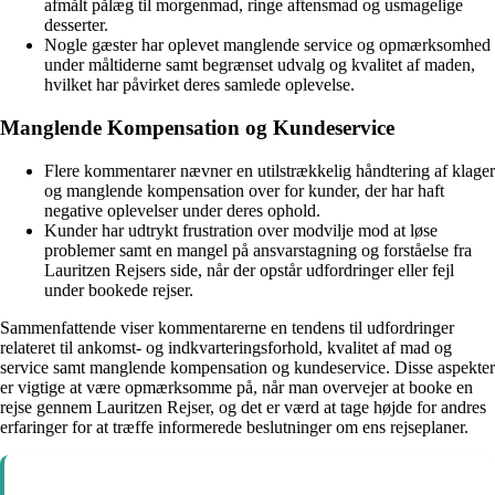
afmålt pålæg til morgenmad, ringe aftensmad og usmagelige
desserter.
Nogle gæster har oplevet manglende service og opmærksomhed
under måltiderne samt begrænset udvalg og kvalitet af maden,
hvilket har påvirket deres samlede oplevelse.
Manglende Kompensation og Kundeservice
Flere kommentarer nævner en utilstrækkelig håndtering af klager
og manglende kompensation over for kunder, der har haft
negative oplevelser under deres ophold.
Kunder har udtrykt frustration over modvilje mod at løse
problemer samt en mangel på ansvarstagning og forståelse fra
Lauritzen Rejsers side, når der opstår udfordringer eller fejl
under bookede rejser.
Sammenfattende viser kommentarerne en tendens til udfordringer
relateret til ankomst- og indkvarteringsforhold, kvalitet af mad og
service samt manglende kompensation og kundeservice. Disse aspekter
er vigtige at være opmærksomme på, når man overvejer at booke en
rejse gennem Lauritzen Rejser, og det er værd at tage højde for andres
erfaringer for at træffe informerede beslutninger om ens rejseplaner.