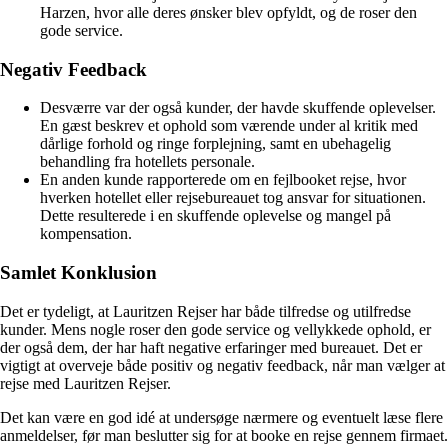
Harzen, hvor alle deres ønsker blev opfyldt, og de roser den
gode service.
Negativ Feedback
Desværre var der også kunder, der havde skuffende oplevelser.
En gæst beskrev et ophold som værende under al kritik med
dårlige forhold og ringe forplejning, samt en ubehagelig
behandling fra hotellets personale.
En anden kunde rapporterede om en fejlbooket rejse, hvor
hverken hotellet eller rejsebureauet tog ansvar for situationen.
Dette resulterede i en skuffende oplevelse og mangel på
kompensation.
Samlet Konklusion
Det er tydeligt, at Lauritzen Rejser har både tilfredse og utilfredse
kunder. Mens nogle roser den gode service og vellykkede ophold, er
der også dem, der har haft negative erfaringer med bureauet. Det er
vigtigt at overveje både positiv og negativ feedback, når man vælger at
rejse med Lauritzen Rejser.
Det kan være en god idé at undersøge nærmere og eventuelt læse flere
anmeldelser, før man beslutter sig for at booke en rejse gennem firmaet.