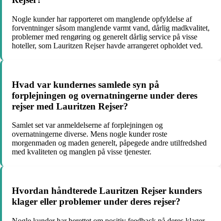
Nogle kunder har rapporteret om manglende opfyldelse af
forventninger såsom manglende varmt vand, dårlig madkvalitet,
problemer med rengøring og generelt dårlig service på visse
hoteller, som Lauritzen Rejser havde arrangeret opholdet ved.
Hvad var kundernes samlede syn på
forplejningen og overnatningerne under deres
rejser med Lauritzen Rejser?
Samlet set var anmeldelserne af forplejningen og
overnatningerne diverse. Mens nogle kunder roste
morgenmaden og maden generelt, påpegede andre utilfredshed
med kvaliteten og manglen på visse tjenester.
Hvordan håndterede Lauritzen Rejser kunders
klager eller problemer under deres rejser?
Nogle kunder har berettet om positiv feedback på deres klager,