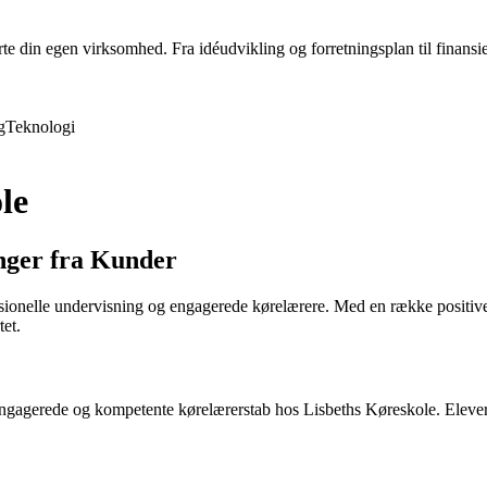
rte din egen virksomhed. Fra idéudvikling og forretningsplan til finansie
g
Teknologi
le
nger fra Kunder
ionelle undervisning og engagerede kørelærere. Med en række positive an
tet.
ngagerede og kompetente kørelærerstab hos Lisbeths Køreskole. Elevern