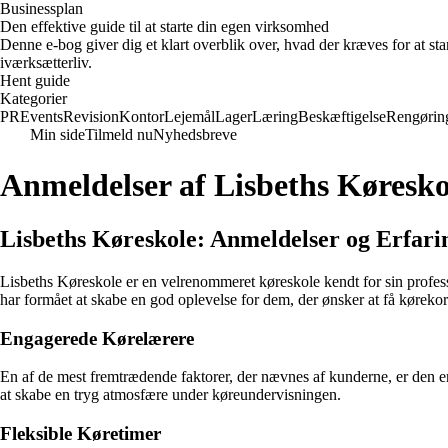
Businessplan
Den effektive guide til at starte din egen virksomhed
Denne e-bog giver dig et klart overblik over, hvad der kræves for at sta
iværksætterliv.
Hent guide
Kategorier
PR
Events
Revision
Kontor
Lejemål
Lager
Læring
Beskæftigelse
Rengørin
Min side
Tilmeld nu
Nyhedsbreve
Anmeldelser af Lisbeths Køresko
Lisbeths Køreskole: Anmeldelser og Erfari
Lisbeths Køreskole er en velrenommeret køreskole kendt for sin profess
har formået at skabe en god oplevelse for dem, der ønsker at få kørekor
Engagerede Kørelærere
En af de mest fremtrædende faktorer, der nævnes af kunderne, er den e
at skabe en tryg atmosfære under køreundervisningen.
Fleksible Køretimer