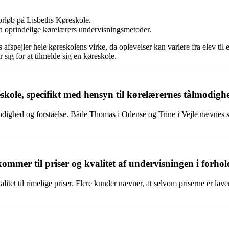
forløb på Lisbeths Køreskole.
n oprindelige kørelærers undervisningsmetoder.
 afspejler hele køreskolens virke, da oplevelser kan variere fra elev til 
 sig for at tilmelde sig en køreskole.
ole, specifikt med hensyn til kørelærernes tålmodighe
ighed og forståelse. Både Thomas i Odense og Trine i Vejle nævnes spec
ommer til priser og kvalitet af undervisningen i forhol
itet til rimelige priser. Flere kunder nævner, at selvom priserne er lav