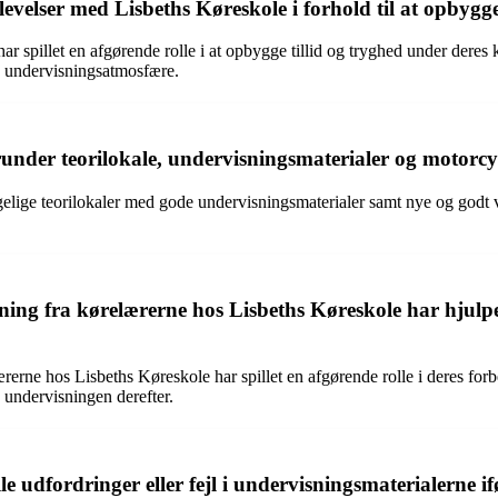
plevelser med Lisbeths Køreskole i forhold til at opbyg
r spillet en afgørende rolle i at opbygge tillid og tryghed under dere
de undervisningsatmosfære.
runder teorilokale, undervisningsmaterialer og motorcy
elige teorilokaler med gode undervisningsmaterialer samt nye og godt ve
ng fra kørelærerne hos Lisbeths Køreskole har hjulpet
rerne hos Lisbeths Køreskole har spillet en afgørende rolle i deres for
e undervisningen derefter.
 udfordringer eller fejl i undervisningsmaterialerne i