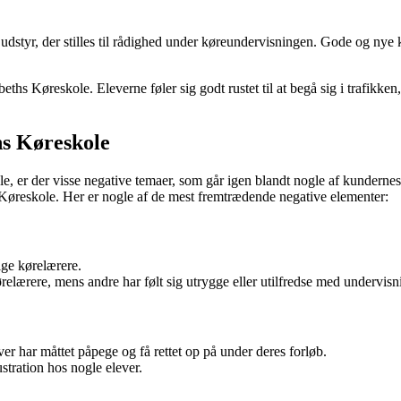
udstyr, der stilles til rådighed under køreundervisningen. Gode og nye
eths Køreskole. Eleverne føler sig godt rustet til at begå sig i trafikke
s Køreskole
er der visse negative temaer, som går igen blandt nogle af kundernes o
 Køreskole. Her er nogle af de mest fremtrædende negative elementer:
ige kørelærere.
elærere, mens andre har følt sig utrygge eller utilfredse med undervisn
ver har måttet påpege og få rettet op på under deres forløb.
stration hos nogle elever.