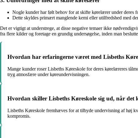
3. Udfordringer med at skifte kørelærer
Nogle kunder har følt behov for at skifte kørelærer under deres 
Dette skyldes primært manglende kemi eller utilfredshed med de
Det er vigtigt at understrege, at disse negative temaer ikke nødvendigvis
fra flere kilder og foretage en grundig undersøgelse, inden man beslutter
Hvordan har erfaringerne været med Lisbeths Køresk
Mange kunder roser Lisbeths Køreskole for deres kørelæreres tålmod
tryg atmosfære under køreundervisningen.
Hvordan skiller Lisbeths Køreskole sig ud, når det k
Lisbeths Køreskole fremhæves for at tilbyde undervisning af høj kval
kompromis.