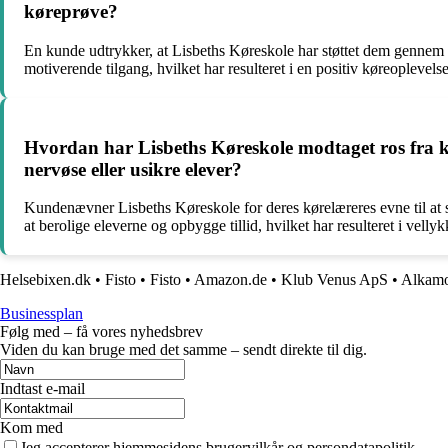
køreprøve?
En kunde udtrykker, at Lisbeths Køreskole har støttet dem gennem h
motiverende tilgang, hvilket har resulteret i en positiv køreoplevel
Hvordan har Lisbeths Køreskole modtaget ros fra ku
nervøse eller usikre elever?
Kundenævner Lisbeths Køreskole for deres kørelæreres evne til at sk
at berolige eleverne og opbygge tillid, hvilket har resulteret i vell
Helsebixen.dk
•
Fisto
•
Fisto
•
Amazon.de
•
Klub Venus ApS
•
Alkamo
Businessplan
Følg med – få vores nyhedsbrev
Viden du kan bruge med det samme – sendt direkte til dig.
Indtast e-mail
Kom med
Jeg accepterer hjemmesidens brugervilkår og persondatapolitik.