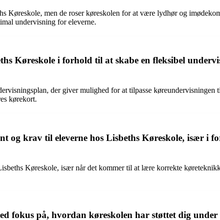
hs Køreskole, men de roser køreskolen for at være lydhør og imødekomm
timal undervisning for eleverne.
Køreskole i forhold til at skabe en fleksibel undervisni
isningsplan, der giver mulighed for at tilpasse køreundervisningen til de
es kørekort.
g krav til eleverne hos Lisbeths Køreskole, især i for
beths Køreskole, især når det kommer til at lære korrekte køreteknikker
 fokus på, hvordan køreskolen har støttet dig under he