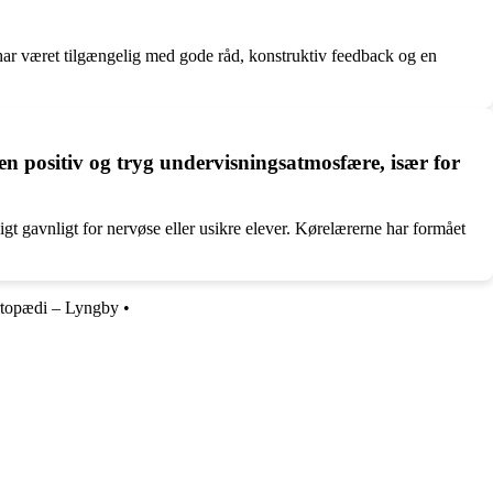
har været tilgængelig med gode råd, konstruktiv feedback og en
n positiv og tryg undervisningsatmosfære, især for
t gavnligt for nervøse eller usikre elever. Kørelærerne har formået
rtopædi – Lyngby
•