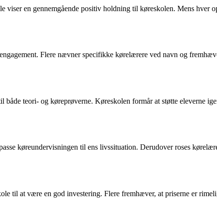
viser en gennemgående positiv holdning til køreskolen. Mens hver oplev
 engagement. Flere nævner specifikke kørelærere ved navn og fremhæver
il både teori- og køreprøverne. Køreskolen formår at støtte eleverne ige
t tilpasse køreundervisningen til ens livssituation. Derudover roses kør
ole til at være en god investering. Flere fremhæver, at priserne er rimel