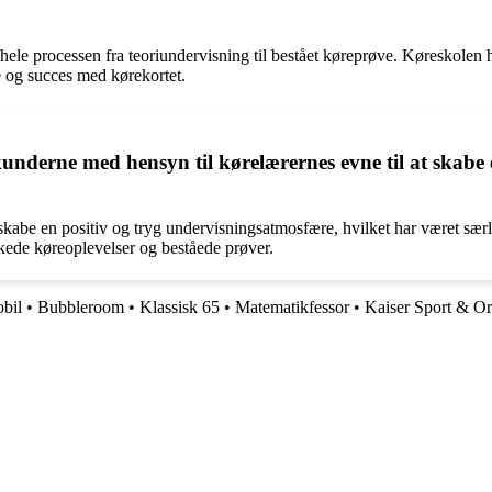
ele processen fra teoriundervisning til bestået køreprøve. Køreskolen 
se og succes med kørekortet.
nderne med hensyn til kørelærernes evne til at skabe e
abe en positiv og tryg undervisningsatmosfære, hvilket har været særlig
ykkede køreoplevelser og beståede prøver.
bil
•
Bubbleroom
•
Klassisk 65
•
Matematikfessor
•
Kaiser Sport & O