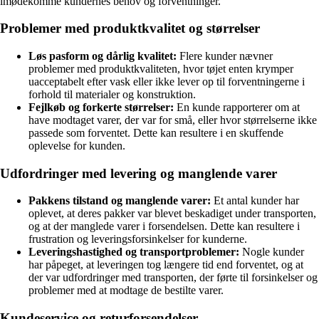
imødekomme kundernes behov og forventninger.
Problemer med produktkvalitet og størrelser
Løs pasform og dårlig kvalitet:
Flere kunder nævner
problemer med produktkvaliteten, hvor tøjet enten krymper
uacceptabelt efter vask eller ikke lever op til forventningerne i
forhold til materialer og konstruktion.
Fejlkøb og forkerte størrelser:
En kunde rapporterer om at
have modtaget varer, der var for små, eller hvor størrelserne ikke
passede som forventet. Dette kan resultere i en skuffende
oplevelse for kunden.
Udfordringer med levering og manglende varer
Pakkens tilstand og manglende varer:
Et antal kunder har
oplevet, at deres pakker var blevet beskadiget under transporten,
og at der manglede varer i forsendelsen. Dette kan resultere i
frustration og leveringsforsinkelser for kunderne.
Leveringshastighed og transportproblemer:
Nogle kunder
har påpeget, at leveringen tog længere tid end forventet, og at
der var udfordringer med transporten, der førte til forsinkelser og
problemer med at modtage de bestilte varer.
Kundeservice og returforsendelser