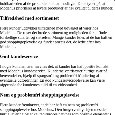
holdbarheden af de produkter, de har modtaget. Dette tyder på, at
Modehus prioriterer at levere produkter af høj kvalitet til deres kunder.
Tilfredshed med sortimentet
Flere kunder udtrykker tilfredshed med udvalget af varer hos
Modehus. De roser det brede sortiment og muligheden for at finde
forskellige stilarter og størrelser. Mange kunder føler, at de har haft en
god shoppingoplevelse og fundet præcis det, de ledte efter hos
Modehus.
God kundeservice
I nogle kommentarer nævnes det, at kunder har haft positiv kontakt
med Modehus kundeservice. Kunderne værdsætter hurtige svar på
henvendelser, hjælp til spørgsmål og problemfri håndtering af
eventuelle udfordringer. En god kundeserviceoplevelse kan være
afgørende for kundernes tillid til en virksomhed.
Nem og problemfri shoppingoplevelse
Flere kunder fremhæver, at de har haft en nem og problemfri
shoppingoplevelse hos Modehus. Den brugervenlige hjemmeside,
hurtig levering og enkel returproces nævnes som positive elementer i