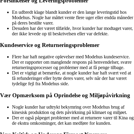
Forsinkelser og Leveringsproblemer
En udbredt klage blandt kunder er den lange leveringstid hos
Modehus. Nogle har måttet vente flere uger eller endda måneder
på deres bestilte varer.
Desuden har der været tilfælde, hvor kunder har modtaget varer,
der ikke levede op til beskrivelsen eller var defekte.
Kundeservice og Returneringsproblemer
Flere har haft negative oplevelser med Modehus kundeservice.
Der er rapporter om manglende respons på henvendelser, svære
returneringsprocesser og problemer med at få penge tilbage.
Det er vigtigt at bemærke, at nogle kunder har haft svært ved at
få refunderinger eller bytte deres varer, selv når der har været
tydelige fejl fra Modehus side.
Vær Opmærksom på Oprindelse og Miljøpåvirkning
Nogle kunder har udtrykt bekymring over Modehus brug af
kinesisk produktion og dets påvirkning på klimaet og miljøet.
Der er også påpeget problemer med at returnere varer til Kina og
de ekstra omkostninger, det kan medføre for kunden.