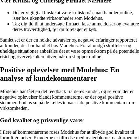
Vær Kritisk og Undersøg Firmaet Nærmere
Det er vigtigt at huske at være kritisk, når man handler online,
især hos ukendte virksomheder som Modehus.
Tag dig tid til at undersøge firmaet, læse anmeldelser og evaluere
deres troværdighed, før du foretager et køb.
Samlet set er der en række advarsler og negative erfaringer rapporteret
af kunder, der har handlet hos Modehus. For at undgå skuffelser og
uheldige situationer anbefales det at være opmærksom på de potentielle
risici og overveje alternativer, når du shopper online.
Positive oplevelser med Modehus: En
analyse af kundekommentarer
Modehus har fået en del feedback fra deres kunder, og selvom der er
negative oplevelser blandt kommentarerne, er der også positive
stemmer. Lad os se på de fælles temaer i de positive kommentarer om
virksomheden.
God kvalitet og prisvenlige varer
I flere af kommentarerne roses Modehus for at tilbyde god kvalitet til
fornuftige priser. Kunderne er tilfredse med materialerne, pasformen og