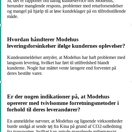
Ja, der er rapporter om dårlig kundeservice hos Modehus,
herunder manglende respons, problemer med returforsendelser
og mangel på hjælp til at løse kundeklager på en tilfredsstillende
måde.
Hvordan håndterer Modehus
leveringsforsinkelser ifølge kundernes oplevelser?
Kundeanmeldelser antyder, at Modehus har haft problemer med
langsom levering, hvilket har ført til utilfredshed blandt
kunderne. Nogle har måttet vente længere end forventet på
deres bestilte varer.
Er der nogen indikationer på, at Modehus
opererer med tvivlsomme forretningsmetoder i
forhold til deres leverandører?
En anmeldelse nævner, at Modehus og lignende virksomheder
burde undgå at sende tøj fra Kina på grund af CO2-udledning
fra transporten, hvilket kan antyde manglende miljømæssig