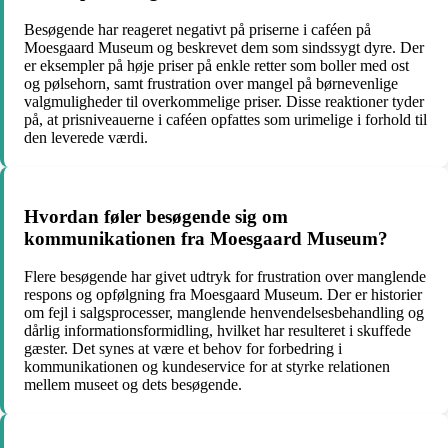
Besøgende har reageret negativt på priserne i caféen på
Moesgaard Museum og beskrevet dem som sindssygt dyre. Der
er eksempler på høje priser på enkle retter som boller med ost
og pølsehorn, samt frustration over mangel på børnevenlige
valgmuligheder til overkommelige priser. Disse reaktioner tyder
på, at prisniveauerne i caféen opfattes som urimelige i forhold til
den leverede værdi.
Hvordan føler besøgende sig om
kommunikationen fra Moesgaard Museum?
Flere besøgende har givet udtryk for frustration over manglende
respons og opfølgning fra Moesgaard Museum. Der er historier
om fejl i salgsprocesser, manglende henvendelsesbehandling og
dårlig informationsformidling, hvilket har resulteret i skuffede
gæster. Det synes at være et behov for forbedring i
kommunikationen og kundeservice for at styrke relationen
mellem museet og dets besøgende.