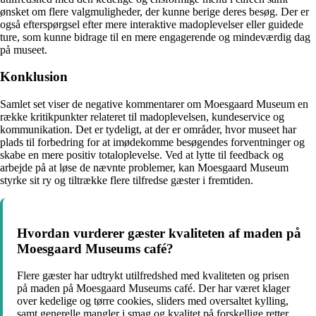
ønsket om flere valgmuligheder, der kunne berige deres besøg. Der er
også efterspørgsel efter mere interaktive madoplevelser eller guidede
ture, som kunne bidrage til en mere engagerende og mindeværdig dag
på museet.
Konklusion
Samlet set viser de negative kommentarer om Moesgaard Museum en
række kritikpunkter relateret til madoplevelsen, kundeservice og
kommunikation. Det er tydeligt, at der er områder, hvor museet har
plads til forbedring for at imødekomme besøgendes forventninger og
skabe en mere positiv totaloplevelse. Ved at lytte til feedback og
arbejde på at løse de nævnte problemer, kan Moesgaard Museum
styrke sit ry og tiltrække flere tilfredse gæster i fremtiden.
Hvordan vurderer gæster kvaliteten af maden på
Moesgaard Museums café?
Flere gæster har udtrykt utilfredshed med kvaliteten og prisen
på maden på Moesgaard Museums café. Der har været klager
over kedelige og tørre cookies, sliders med oversaltet kylling,
samt generelle mangler i smag og kvalitet på forskellige retter.