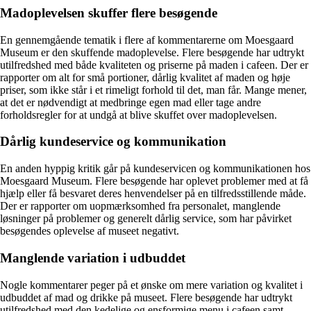
Madoplevelsen skuffer flere besøgende
En gennemgående tematik i flere af kommentarerne om Moesgaard
Museum er den skuffende madoplevelse. Flere besøgende har udtrykt
utilfredshed med både kvaliteten og priserne på maden i cafeen. Der er
rapporter om alt for små portioner, dårlig kvalitet af maden og høje
priser, som ikke står i et rimeligt forhold til det, man får. Mange mener,
at det er nødvendigt at medbringe egen mad eller tage andre
forholdsregler for at undgå at blive skuffet over madoplevelsen.
Dårlig kundeservice og kommunikation
En anden hyppig kritik går på kundeservicen og kommunikationen hos
Moesgaard Museum. Flere besøgende har oplevet problemer med at få
hjælp eller få besvaret deres henvendelser på en tilfredsstillende måde.
Der er rapporter om uopmærksomhed fra personalet, manglende
løsninger på problemer og generelt dårlig service, som har påvirket
besøgendes oplevelse af museet negativt.
Manglende variation i udbuddet
Nogle kommentarer peger på et ønske om mere variation og kvalitet i
udbuddet af mad og drikke på museet. Flere besøgende har udtrykt
utilfredshed med den kedelige og ensformige menu i cafeen samt