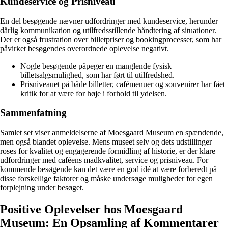
Kundeservice og Prisniveau
En del besøgende nævner udfordringer med kundeservice, herunder
dårlig kommunikation og utilfredsstillende håndtering af situationer.
Der er også frustration over billetpriser og bookingprocesser, som har
påvirket besøgendes overordnede oplevelse negativt.
Nogle besøgende påpeger en manglende fysisk
billetsalgsmulighed, som har ført til utilfredshed.
Prisniveauet på både billetter, cafémenuer og souvenirer har fået
kritik for at være for høje i forhold til ydelsen.
Sammenfatning
Samlet set viser anmeldelserne af Moesgaard Museum en spændende,
men også blandet oplevelse. Mens museet selv og dets udstillinger
roses for kvalitet og engagerende formidling af historie, er der klare
udfordringer med caféens madkvalitet, service og prisniveau. For
kommende besøgende kan det være en god idé at være forberedt på
disse forskellige faktorer og måske undersøge muligheder for egen
forplejning under besøget.
Positive Oplevelser hos Moesgaard
Museum: En Opsamling af Kommentarer