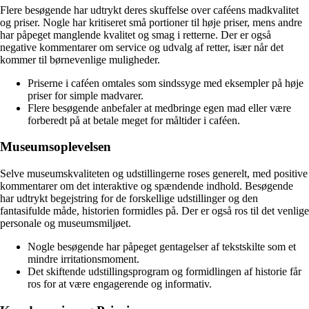
Flere besøgende har udtrykt deres skuffelse over caféens madkvalitet
og priser. Nogle har kritiseret små portioner til høje priser, mens andre
har påpeget manglende kvalitet og smag i retterne. Der er også
negative kommentarer om service og udvalg af retter, især når det
kommer til børnevenlige muligheder.
Priserne i caféen omtales som sindssyge med eksempler på høje
priser for simple madvarer.
Flere besøgende anbefaler at medbringe egen mad eller være
forberedt på at betale meget for måltider i caféen.
Museumsoplevelsen
Selve museumskvaliteten og udstillingerne roses generelt, med positive
kommentarer om det interaktive og spændende indhold. Besøgende
har udtrykt begejstring for de forskellige udstillinger og den
fantasifulde måde, historien formidles på. Der er også ros til det venlige
personale og museumsmiljøet.
Nogle besøgende har påpeget gentagelser af tekstskilte som et
mindre irritationsmoment.
Det skiftende udstillingsprogram og formidlingen af historie får
ros for at være engagerende og informativ.