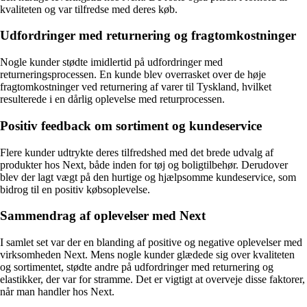
kvaliteten og var tilfredse med deres køb.
Udfordringer med returnering og fragtomkostninger
Nogle kunder stødte imidlertid på udfordringer med
returneringsprocessen. En kunde blev overrasket over de høje
fragtomkostninger ved returnering af varer til Tyskland, hvilket
resulterede i en dårlig oplevelse med returprocessen.
Positiv feedback om sortiment og kundeservice
Flere kunder udtrykte deres tilfredshed med det brede udvalg af
produkter hos Next, både inden for tøj og boligtilbehør. Derudover
blev der lagt vægt på den hurtige og hjælpsomme kundeservice, som
bidrog til en positiv købsoplevelse.
Sammendrag af oplevelser med Next
I samlet set var der en blanding af positive og negative oplevelser med
virksomheden Next. Mens nogle kunder glædede sig over kvaliteten
og sortimentet, stødte andre på udfordringer med returnering og
elastikker, der var for stramme. Det er vigtigt at overveje disse faktorer,
når man handler hos Next.