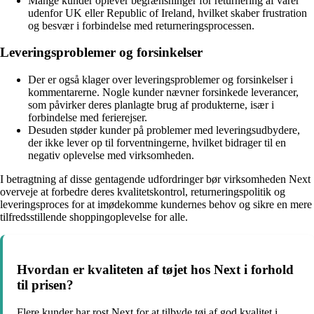
Mange kunder oplever begrænsninger for returnering af varer
udenfor UK eller Republic of Ireland, hvilket skaber frustration
og besvær i forbindelse med returneringsprocessen.
Leveringsproblemer og forsinkelser
Der er også klager over leveringsproblemer og forsinkelser i
kommentarerne. Nogle kunder nævner forsinkede leverancer,
som påvirker deres planlagte brug af produkterne, især i
forbindelse med ferierejser.
Desuden støder kunder på problemer med leveringsudbydere,
der ikke lever op til forventningerne, hvilket bidrager til en
negativ oplevelse med virksomheden.
I betragtning af disse gentagende udfordringer bør virksomheden Next
overveje at forbedre deres kvalitetskontrol, returneringspolitik og
leveringsproces for at imødekomme kundernes behov og sikre en mere
tilfredsstillende shoppingoplevelse for alle.
Hvordan er kvaliteten af tøjet hos Next i forhold
til prisen?
Flere kunder har rost Next for at tilbyde tøj af god kvalitet i