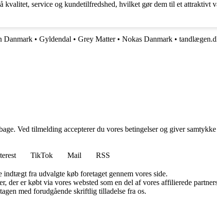
kvalitet, service og kundetilfredshed, hvilket gør dem til et attraktivt 
n Danmark
•
Gyldendal
•
Grey Matter
•
Nokas Danmark
•
tandlægen.d
tilbage. Ved tilmelding accepterer du vores betingelser og giver samtykke
terest
TikTok
Mail
RSS
e indtægt fra udvalgte køb foretaget gennem vores side.
ter, der er købt via vores websted som en del af vores affilierede partn
tagen med forudgående skriftlig tilladelse fra os.