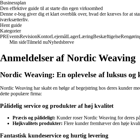
Businessplan
Den effektive guide til at starte din egen virksomhed
Denne e-bog giver dig et klart overblik over, hvad der kræves for at sta
iværksætterliv.
Hent guide
Kategorier
PR
Events
Revision
Kontor
Lejemål
Lager
Læring
Beskæftigelse
Rengørin
Min side
Tilmeld nu
Nyhedsbreve
Anmeldelser af Nordic Weaving
Nordic Weaving: En oplevelse af luksus og k
Nordic Weaving har skabt en bølge af begejstring hos deres kunder med
dette populære firma:
Pålidelig service og produkter af høj kvalitet
Præcis og pålideligt:
Kunder roser Nordic Weaving for deres pålid
Højkvalitets produkter:
Flere kunder fremhæver den høje kvalite
Fantastisk kundeservice og hurtig levering