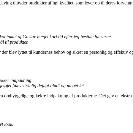
ng tilbyder produkter af høj kvalitet, som lever op til deres forventnin
.
ontaktet af Gustav meget kort tid efter jeg bestilte bluserne.
l til produkter.
er blev lyttet til kundernes behov og sikret en personlig og effektiv 
lækker indpakning.
øjet føles virkelig dejligt blødt og meget let.
 omhyggelige og lækre indpakning af produkterne. Det gav en ekstra di
vt look.