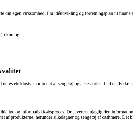
rte din egen virksomhed. Fra idéudvikling og forretningsplan til finansie
g
Teknologi
valitet
 deres eksklusive sortiment af sengetøj og accessories. Lad os dykke n
elige og informativt købsproces. De leverer nøjagtig den information, d
t af produkterne, herunder silkelagner og sengetøj af cashmere. Det blø