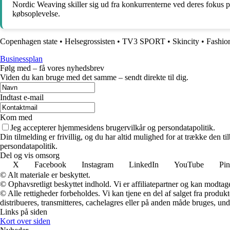
Nordic Weaving skiller sig ud fra konkurrenterne ved deres fokus på 
købsoplevelse.
Copenhagen state
•
Helsegrossisten
•
TV3 SPORT
•
Skincity
•
Fashio
Businessplan
Følg med – få vores nyhedsbrev
Viden du kan bruge med det samme – sendt direkte til dig.
Indtast e-mail
Kom med
Jeg accepterer hjemmesidens brugervilkår og persondatapolitik.
Din tilmelding er frivillig, og du har altid mulighed for at trække den 
persondatapolitik.
Del og vis omsorg
X
Facebook
Instagram
LinkedIn
YouTube
Pin
© Alt materiale er beskyttet.
© Ophavsretligt beskyttet indhold. Vi er affiliatepartner og kan modtag
© Alle rettigheder forbeholdes. Vi kan tjene en del af salget fra produk
distribueres, transmitteres, cachelagres eller på anden måde bruges, und
Links på siden
Kort over siden