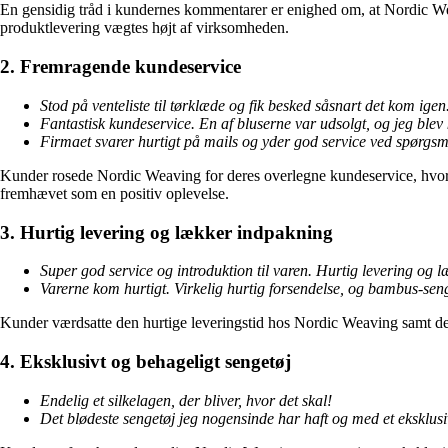
En gensidig tråd i kundernes kommentarer er enighed om, at Nordic Weavi
produktlevering vægtes højt af virksomheden.
2. Fremragende kundeservice
Stod på venteliste til tørklæde og fik besked såsnart det kom igen
Fantastisk kundeservice. En af bluserne var udsolgt, og jeg blev k
Firmaet svarer hurtigt på mails og yder god service ved spørgsmå
Kunder rosede Nordic Weaving for deres overlegne kundeservice, hvor d
fremhævet som en positiv oplevelse.
3. Hurtig levering og lækker indpakning
Super god service og introduktion til varen. Hurtig levering og 
Varerne kom hurtigt. Virkelig hurtig forsendelse, og bambus-senget
Kunder værdsatte den hurtige leveringstid hos Nordic Weaving samt den
4. Eksklusivt og behageligt sengetøj
Endelig et silkelagen, der bliver, hvor det skal!
Det blødeste sengetøj jeg nogensinde har haft og med et eksklusi