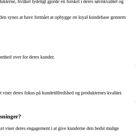
rne, hvilket tydeligt gjorde en forskel i deres søvnkvalitet og
heden synes at have formået at opbygge en loyal kundebase gennem
omhed over for deres kunder.
t viser deres fokus på kundetilfredshed og produkternes kvalitet.
isninger?
ket viser deres engagement i at give kunderne den bedst mulige