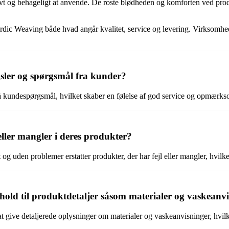
g behageligt at anvende. De roste blødheden og komforten ved produkte
ordic Weaving både hvad angår kvalitet, service og levering. Virksom
ler og spørgsmål fra kunder?
å kundespørgsmål, hvilket skaber en følelse af god service og opmærks
ller mangler i deres produkter?
g uden problemer erstatter produkter, der har fejl eller mangler, hvilke
ld til produktdetaljer såsom materialer og vaskeanv
t give detaljerede oplysninger om materialer og vaskeanvisninger, hvil