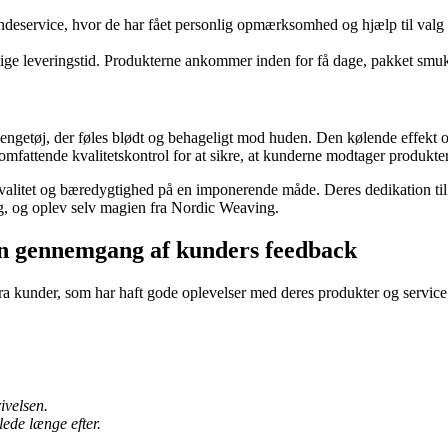
eservice, hvor de har fået personlig opmærksomhed og hjælp til valg a
ge leveringstid. Produkterne ankommer inden for få dage, pakket smukt 
getøj, der føles blødt og behageligt mod huden. Den kølende effekt og d
attende kvalitetskontrol for at sikre, at kunderne modtager produkter 
kvalitet og bæredygtighed på en imponerende måde. Deres dedikation til
ng, og oplev selv magien fra Nordic Weaving.
En gennemgang af kunders feedback
kunder, som har haft gode oplevelser med deres produkter og service. 
ivelsen.
lede længe efter.