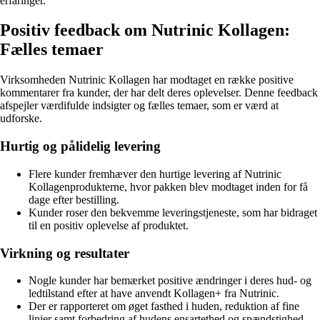
erfaringer.
Positiv feedback om Nutrinic Kollagen:
Fælles temaer
Virksomheden Nutrinic Kollagen har modtaget en række positive
kommentarer fra kunder, der har delt deres oplevelser. Denne feedback
afspejler værdifulde indsigter og fælles temaer, som er værd at
udforske.
Hurtig og pålidelig levering
Flere kunder fremhæver den hurtige levering af Nutrinic
Kollagenprodukterne, hvor pakken blev modtaget inden for få
dage efter bestilling.
Kunder roser den bekvemme leveringstjeneste, som har bidraget
til en positiv oplevelse af produktet.
Virkning og resultater
Nogle kunder har bemærket positive ændringer i deres hud- og
ledtilstand efter at have anvendt Kollagen+ fra Nutrinic.
Der er rapporteret om øget fasthed i huden, reduktion af fine
linjer samt forbedring af hudens ensartethed og spændstighed.