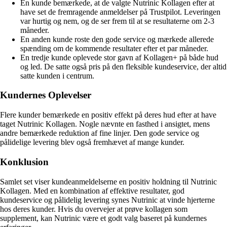
En kunde bemærkede, at de valgte Nutrinic Kollagen efter at
have set de fremragende anmeldelser på Trustpilot. Leveringen
var hurtig og nem, og de ser frem til at se resultaterne om 2-3
måneder.
En anden kunde roste den gode service og mærkede allerede
spænding om de kommende resultater efter et par måneder.
En tredje kunde oplevede stor gavn af Kollagen+ på både hud
og led. De satte også pris på den fleksible kundeservice, der altid
satte kunden i centrum.
Kundernes Oplevelser
Flere kunder bemærkede en positiv effekt på deres hud efter at have
taget Nutrinic Kollagen. Nogle nævnte en fasthed i ansigtet, mens
andre bemærkede reduktion af fine linjer. Den gode service og
pålidelige levering blev også fremhævet af mange kunder.
Konklusion
Samlet set viser kundeanmeldelserne en positiv holdning til Nutrinic
Kollagen. Med en kombination af effektive resultater, god
kundeservice og pålidelig levering synes Nutrinic at vinde hjerterne
hos deres kunder. Hvis du overvejer at prøve kollagen som
supplement, kan Nutrinic være et godt valg baseret på kundernes