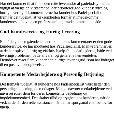
Når det kommer til at finde den rette leverandør af padeludstyr, er det
vigtigt at vælge en virksomhed, der prioriterer god kundeservice og
hurtig levering. I kommentarerne fra kunder hos Padelspecialist
fremgår det tydeligt, at virksomheden formår at imødekomme
kundernes behov på en professionel og imødekommende måde.
God Kundeservice og Hurtig Levering
En af de gennemgående temaer i kundernes kommentarer er den gode
kundeservice, de har modtaget hos Padelspecialist. Mange fremhæver,
at de har oplevet hurtig og effektiv hjælp fra medarbejderne, både ved
leveringsproblemer, bytte af varer og generelle henvendelser.
Derudover roser flere kunder den hurtige leveringstid, som har bidraget
til en positiv købsoplevelse.
Kompetente Medarbejdere og Personlig Betjening
Det fremgår tydeligt, at kunderne hos Padelspecialist værdsætter den
personlige betjening, de modtager. Mange nævner medarbejderne ved
navn og roser dem for deres kompetente vejledning og
imødekommenhed. Det skaber tillid og tryghed hos kunderne, når de
ved, at de får den rette assistance, når de har spørgsmål eller behov for
hjælp.