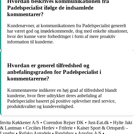
Hvordan beskrives kommunikationen fra
Padelspecialist ifølge de indsamlede
kommentarer?
Kundenævner, at kommunikationen fra Padelspecialist generelt
har været god og imødekommende, dog med enkelte situationer,
hvor der kunne være forbedringer i form af mere proaktiv
information til kunderne.
Hvordan er generel tilfredshed og
anbefalingsgraden for Padelspecialist i
kommentarerne?
Kommentarerne indikerer en høj grad af tilfredshed blandt
kunderne, hvor flere udtrykker deres anbefaling af
Padelspecialist baseret på positive oplevelser med service,
produktkvalitet og kundevenlighed.
Invita Køkkener A/S
•
Corendon Rejser DK
•
Just-Eat.dk
•
Hylte Jakt
& Lantman
•
Cecilies Herlev
•
Friferie
•
Kaiser Sport & Ortopædi –
Lyngby
•
Refako Autodele
•
Pandabuy
•
Anyday A/S
•