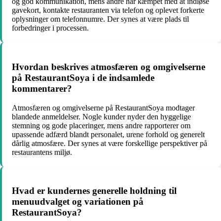
og god kommunikation, mens andre har kæmpet med at indløse
gavekort, kontakte restauranten via telefon og oplevet forkerte
oplysninger om telefonnumre. Der synes at være plads til
forbedringer i processen.
Hvordan beskrives atmosfæren og omgivelserne
på RestaurantSoya i de indsamlede
kommentarer?
Atmosfæren og omgivelserne på RestaurantSoya modtager
blandede anmeldelser. Nogle kunder nyder den hyggelige
stemning og gode placeringer, mens andre rapporterer om
upassende adfærd blandt personalet, urene forhold og generelt
dårlig atmosfære. Der synes at være forskellige perspektiver på
restaurantens miljø.
Hvad er kundernes generelle holdning til
menuudvalget og variationen på
RestaurantSoya?