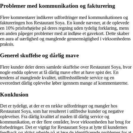
Problemer med kommunikation og fakturering
Flere kommentarer indikerer udfordringer med kommunikationen og
faktureringen hos Restaurant Soya. En kunde nævner, at de oplevede
en 10% prisforhøjelse på deres regning uden tydelig forklaring, mens
en anden påpeger problemer med at indløse et gavekort. Dette skaber
en aura af uærlighed og manglende gennemsigtighed i virksomhedens
praksis.
Generel skuffelse og dårlig mave
Flere kunder deler deres samlede skuffelse over Restaurant Soya, hvor
nogle endda oplever at få dårlig mave efter at have spist der. En
tendens af manglende kvalitet, utilfredsstillende service og en
overordnet dårlig oplevelse løber igennem mange af kommentarerne.
Konklusion
Det er tydeligt, at der er en række udfordringer og mangler hos
Restaurant Soya, som har resulteret i utilfredse kunder og negative
oplevelser. Fra dårlig kvalitet af maden til dårlig service og
kommunikation, er der flere områder, hvor virksomheden har brug for
forbedringer. Det er vigtigt for Restaurant Soya at lytte til kundernes
feedback og aktivt arbejde på at løse de identificerede problemer for at