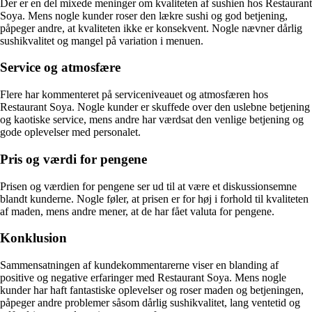
Der er en del mixede meninger om kvaliteten af sushien hos Restaurant
Soya. Mens nogle kunder roser den lækre sushi og god betjening,
påpeger andre, at kvaliteten ikke er konsekvent. Nogle nævner dårlig
sushikvalitet og mangel på variation i menuen.
Service og atmosfære
Flere har kommenteret på serviceniveauet og atmosfæren hos
Restaurant Soya. Nogle kunder er skuffede over den uslebne betjening
og kaotiske service, mens andre har værdsat den venlige betjening og
gode oplevelser med personalet.
Pris og værdi for pengene
Prisen og værdien for pengene ser ud til at være et diskussionsemne
blandt kunderne. Nogle føler, at prisen er for høj i forhold til kvaliteten
af maden, mens andre mener, at de har fået valuta for pengene.
Konklusion
Sammensatningen af kundekommentarerne viser en blanding af
positive og negative erfaringer med Restaurant Soya. Mens nogle
kunder har haft fantastiske oplevelser og roser maden og betjeningen,
påpeger andre problemer såsom dårlig sushikvalitet, lang ventetid og