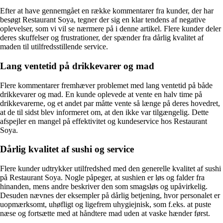
Efter at have gennemgået en række kommentarer fra kunder, der har
besøgt Restaurant Soya, tegner der sig en klar tendens af negative
oplevelser, som vi vil se nærmere på i denne artikel. Flere kunder deler
deres skuffelser og frustrationer, der spænder fra dårlig kvalitet af
maden til utilfredsstillende service.
Lang ventetid på drikkevarer og mad
Flere kommentarer fremhæver problemet med lang ventetid på både
drikkevarer og mad. En kunde oplevede at vente en halv time på
drikkevarerne, og et andet par måtte vente så længe på deres hovedret,
at de til sidst blev informeret om, at den ikke var tilgængelig. Dette
afspejler en mangel på effektivitet og kundeservice hos Restaurant
Soya.
Dårlig kvalitet af sushi og service
Flere kunder udtrykker utilfredshed med den generelle kvalitet af sushi
på Restaurant Soya. Nogle påpeger, at sushien er løs og falder fra
hinanden, mens andre beskriver den som smagsløs og upåvirkelig.
Desuden nævnes der eksempler på dårlig betjening, hvor personalet er
uopmærksomt, uhøfligt og ligefrem uhygiejnisk, som f.eks. at puste
næse og fortsætte med at håndtere mad uden at vaske hænder først.