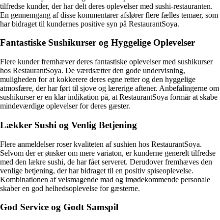
tilfredse kunder, der har delt deres oplevelser med sushi-restauranten.
En gennemgang af disse kommentarer afslører flere fælles temaer, som
har bidraget til kundernes positive syn på RestaurantSoya.
Fantastiske Sushikurser og Hyggelige Oplevelser
Flere kunder fremhæver deres fantastiske oplevelser med sushikurser
hos RestaurantSoya. De værdsætter den gode undervisning,
muligheden for at kokkerere deres egne retter og den hyggelige
atmosfære, der har ført til sjove og lærerige aftener. Anbefalingerne om
sushikurser er en klar indikation på, at RestaurantSoya formår at skabe
mindeværdige oplevelser for deres gæster.
Lækker Sushi og Venlig Betjening
Flere anmeldelser roser kvaliteten af sushien hos RestaurantSoya.
Selvom der er ønsker om mere variaton, er kunderne generelt tilfredse
med den lækre sushi, de har fået serveret. Derudover fremhæves den
venlige betjening, der har bidraget til en positiv spiseoplevelse.
Kombinationen af velsmagende mad og imødekommende personale
skaber en god helhedsoplevelse for gæsterne.
God Service og Godt Samspil