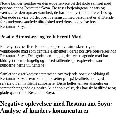
Nogle kunder fremhæver den gode service og det gode samspil med
personalet hos RestaurantSoya. De roser betjeningens indsats og
værdsætter den opmærksomhed, de har modtaget under deres besøg.
Den gode service og det positive samspil med personalet er afgørende
for kundernes samlede tilfredshed med deres oplevelse hos
RestaurantSoya.
Positiv Atmosfære og Veltilberedt Mad
Endelig nævner flere kunder den positive atmosfære og den
veltilberedte mad som centrale elementer i deres positive oplevelser hos
RestaurantSoya. Den gode stemning og den velsmagende mad har
bidraget til en behagelig og tilfredsstillende spiseoplevelse, som
kunderne gerne vil gentage.
Samlet set viser kommentarerne en overvejende positiv holdning til
RestaurantSoya, hvor kunderne sætter pris på kvalitetsmad, god
service og en hyggelig atmosfære. Disse fælles temaer afspejler en
sammenhængende og positiv kundeoplevelse, der har skabt tilfredse og
glade gæster hos RestaurantSoya.
Negative oplevelser med Restaurant Soya:
Analyse af kunders kommentarer