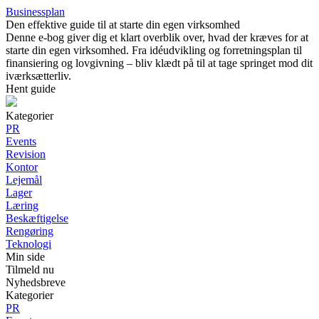
Businessplan
Den effektive guide til at starte din egen virksomhed
Denne e-bog giver dig et klart overblik over, hvad der kræves for at
starte din egen virksomhed. Fra idéudvikling og forretningsplan til
finansiering og lovgivning – bliv klædt på til at tage springet mod dit
iværksætterliv.
Hent guide
Kategorier
PR
Events
Revision
Kontor
Lejemål
Lager
Læring
Beskæftigelse
Rengøring
Teknologi
Min side
Tilmeld nu
Nyhedsbreve
Kategorier
PR