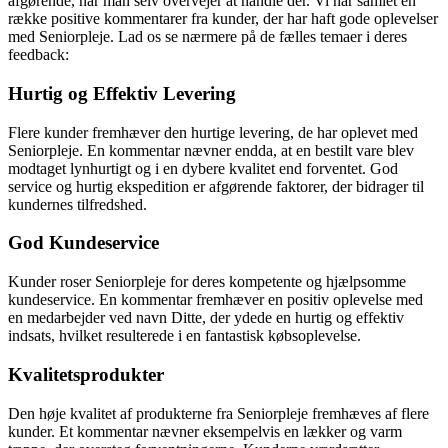
afgørende, når man selv overvejer at handle der. Vi har samlet en
række positive kommentarer fra kunder, der har haft gode oplevelser
med Seniorpleje. Lad os se nærmere på de fælles temaer i deres
feedback:
Hurtig og Effektiv Levering
Flere kunder fremhæver den hurtige levering, de har oplevet med
Seniorpleje. En kommentar nævner endda, at en bestilt vare blev
modtaget lynhurtigt og i en dybere kvalitet end forventet. God
service og hurtig ekspedition er afgørende faktorer, der bidrager til
kundernes tilfredshed.
God Kundeservice
Kunder roser Seniorpleje for deres kompetente og hjælpsomme
kundeservice. En kommentar fremhæver en positiv oplevelse med
en medarbejder ved navn Ditte, der ydede en hurtig og effektiv
indsats, hvilket resulterede i en fantastisk købsoplevelse.
Kvalitetsprodukter
Den høje kvalitet af produkterne fra Seniorpleje fremhæves af flere
kunder. Et kommentar nævner eksempelvis en lækker og varm