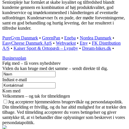
Seniorpleje har formået at skabe loyalitet og tilfredshed blandt
kunderne gennem en kombination af høj produktkvalitet, god
kundeservice og imødekommenhed i håndteringen af eventuelle
udfordringer. Kundenævner fx en pude, der mødte forventningerne,
samt en god behandling og hurtig levering, der har resulteret i
tilfredse kunder.
PureGym Danmark
•
GreenPan
•
Eneba
•
Nordea Danmark
•
EasyCheese Danmark ApS
•
Webvaekst
•
Etsy
•
FK Distribution
A/S
•
Kaiser Sport & Ortopædi – Lyngby
•
Dream-bikes.dk
•
Businessplan
Følg med – få vores nyhedsbrev
Viden du kan bruge med det samme – sendt direkte til dig.
Indtast e-mail
Kom med
Velkommen – og tak for tilmeldingen
Jeg accepterer hjemmesidens brugervilkår og persondatapolitik.
Din tilmelding er frivillig, og du har altid mulighed for at trække den
tilbage. Ved tilmelding accepterer du vores betingelser og giver
samtykke til, at vi behandler dine oplysninger som beskrevet i vores
persondatapolitik.