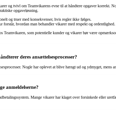
er og tvivl om Teamvikarens evne til at håndtere opgaver korrekt. Nogl
raktiske opgaveløsning.
nelt og truer med konsekvenser, hvis regler ikke følges.
 forstår, hvordan man behandler vikarer med respekt og ordentlighed.
 hos Teamvikaren, som potentielle kunder og vikarer bør være opmærksom
ndterer deres ansættelsesprocesser?
esprocesser. Nogle har oplevet at blive hængt ud og ydmyget, mens andr
ge anmeldelserne?
etalingssystem. Mange vikarer har klaget over forsinkede eller uretfærd