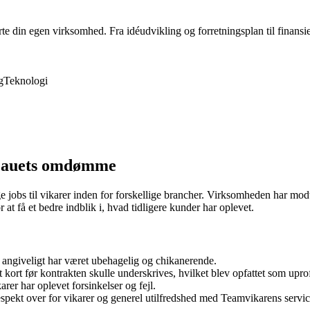
rte din egen virksomhed. Fra idéudvikling og forretningsplan til finansie
g
Teknologi
reauets omdømme
ige jobs til vikarer inden for forskellige brancher. Virksomheden har mo
t få et bedre indblik i, hvad tidligere kunder har oplevet.
 angiveligt har været ubehagelig og chikanerende.
 kort før kontrakten skulle underskrives, hvilket blev opfattet som uprof
er har oplevet forsinkelser og fejl.
ekt over for vikarer og generel utilfredshed med Teamvikarens servic