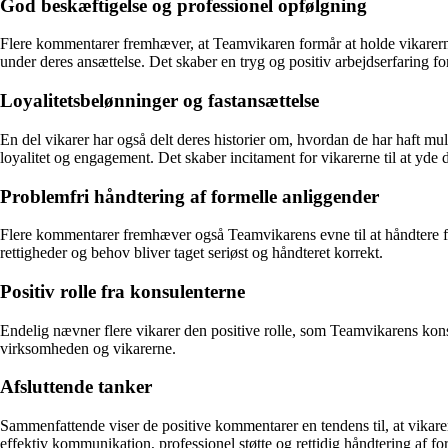
God beskæftigelse og professionel opfølgning
Flere kommentarer fremhæver, at Teamvikaren formår at holde vikarerne
under deres ansættelse. Det skaber en tryg og positiv arbejdserfaring fo
Loyalitetsbelønninger og fastansættelse
En del vikarer har også delt deres historier om, hvordan de har haft mu
loyalitet og engagement. Det skaber incitament for vikarerne til at yde 
Problemfri håndtering af formelle anliggender
Flere kommentarer fremhæver også Teamvikarens evne til at håndtere for
rettigheder og behov bliver taget seriøst og håndteret korrekt.
Positiv rolle fra konsulenterne
Endelig nævner flere vikarer den positive rolle, som Teamvikarens konsul
virksomheden og vikarerne.
Afsluttende tanker
Sammenfattende viser de positive kommentarer en tendens til, at vikar
effektiv kommunikation, professionel støtte og rettidig håndtering af for