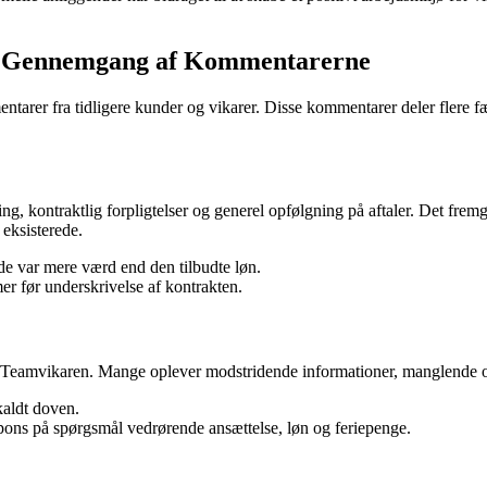
n Gennemgang af Kommentarerne
arer fra tidligere kunder og vikarer. Disse kommentarer deler flere fæl
kontraktlig forpligtelser og generel opfølgning på aftaler. Det fremgår
 eksisterede.
e var mere værd end den tilbudte løn.
er før underskrivelse af kontrakten.
Teamvikaren. Mange oplever modstridende informationer, manglende o
aldt doven.
ons på spørgsmål vedrørende ansættelse, løn og feriepenge.