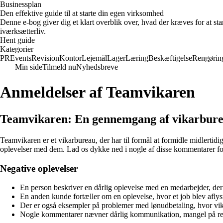
Businessplan
Den effektive guide til at starte din egen virksomhed
Denne e-bog giver dig et klart overblik over, hvad der kræves for at sta
iværksætterliv.
Hent guide
Kategorier
PR
Events
Revision
Kontor
Lejemål
Lager
Læring
Beskæftigelse
Rengørin
Min side
Tilmeld nu
Nyhedsbreve
Anmeldelser af Teamvikaren
Teamvikaren: En gennemgang af vikarbu
Teamvikaren er et vikarbureau, der har til formål at formidle midlertid
oplevelser med dem. Lad os dykke ned i nogle af disse kommentarer for a
Negative oplevelser
En person beskriver en dårlig oplevelse med en medarbejder, der
En anden kunde fortæller om en oplevelse, hvor et job blev aflyst
Der er også eksempler på problemer med lønudbetaling, hvor vikar
Nogle kommentarer nævner dårlig kommunikation, mangel på resp