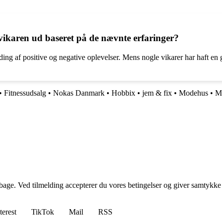
vikaren ud baseret på de nævnte erfaringer?
ing af positive og negative oplevelser. Mens nogle vikarer har haft en
•
Fitnessudsalg
•
Nokas Danmark
•
Hobbix
•
jem & fix
•
Modehus
•
Mo
tilbage. Ved tilmelding accepterer du vores betingelser og giver samtykke
terest
TikTok
Mail
RSS