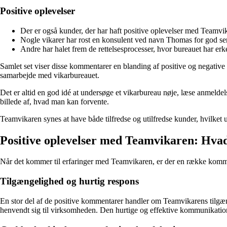
Positive oplevelser
Der er også kunder, der har haft positive oplevelser med Teamvik
Nogle vikarer har rost en konsulent ved navn Thomas for god servi
Andre har halet frem de rettelsesprocesser, hvor bureauet har erke
Samlet set viser disse kommentarer en blanding af positive og negative
samarbejde med vikarbureauet.
Det er altid en god idé at undersøge et vikarbureau nøje, læse anmeldels
billede af, hvad man kan forvente.
Teamvikaren synes at have både tilfredse og utilfredse kunder, hvilke
Positive oplevelser med Teamvikaren: Hva
Når det kommer til erfaringer med Teamvikaren, er der en række kommen
Tilgængelighed og hurtig respons
En stor del af de positive kommentarer handler om Teamvikarens tilgænge
henvendt sig til virksomheden. Den hurtige og effektive kommunikation h