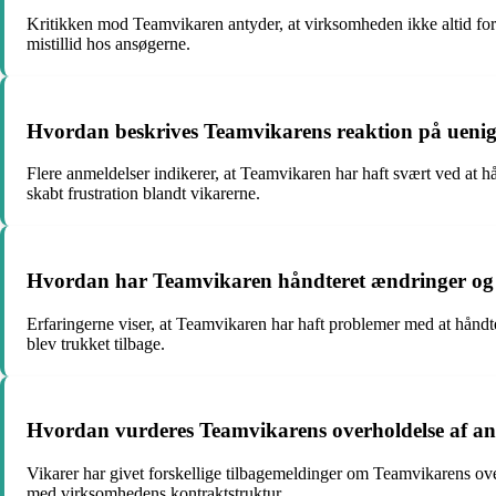
Kritikken mod Teamvikaren antyder, at virksomheden ikke altid formidl
mistillid hos ansøgerne.
Hvordan beskrives Teamvikarens reaktion på uenigh
Flere anmeldelser indikerer, at Teamvikaren har haft svært ved at hå
skabt frustration blandt vikarerne.
Hvordan har Teamvikaren håndteret ændringer og af
Erfaringerne viser, at Teamvikaren har haft problemer med at håndter
blev trukket tilbage.
Hvordan vurderes Teamvikarens overholdelse af ans
Vikarer har givet forskellige tilbagemeldinger om Teamvikarens over
med virksomhedens kontraktstruktur.