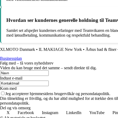
Hvordan ser kundernes generelle holdning til Team
Samlet set afspejler kundernes erfaringer med Teamvikaren en bland
med lønudbetaling, kommunikation og respektfuld behandling.
XLMOTO Danmark
•
IL MAKIAGE New York
•
Århus bad & fliser
Businessplan
Følg med – få vores nyhedsbrev
Viden du kan bruge med det samme – sendt direkte til dig.
Indtast e-mail
Kom med
Jeg accepterer hjemmesidens brugervilkår og persondatapolitik.
Din tilmelding er frivillig, og du har altid mulighed for at trække den 
persondatapolitik.
Del og vis omsorg
X
Facebook
Instagram
LinkedIn
YouTube
Pin
© Alt materiale er beskyttet.