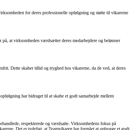
rksomheden for deres professionelle opfølgning og støtte til vikarerne
tyder på, at virksomheden værdsætter deres medarbejdere og belønner
it. Dette skaber tillid og tryghed hos vikarerne, da de ved, at deres
 opfølgning har bidraget til at skabe et godt samarbejde mellem
elbehandlede, respekterede og værdsatte. Virksomhedens fokus på
vikarerne. Det er tydeligt, at Teamvikaren har formået at opbygge et godt