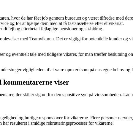
aren, hvor de har fået job gennem bureauet og været tilfredse med dere
ce og for at hjælpe dem med at få fastansættelse efter et vikariat.
ndt fejl og efterbetalt fejlagtige pensioner og sh-bidrag.
 oplevelser med Teamvikaren. Det er vigtigt for potentielle kunder og v
er og eventuelt tale med tidligere vikarer, før man træffer beslutning o
t understreger vigtigheden af at være opmærksom på ens egne behov og 
d kommentarerne viser
tarer, der skiller sig ud for deres positive syn på virksomheden. Lad 
lighed og hurtige respons over for vikarerne. Flere personer nævner, at
ar resulteret i smidige rekrutteringsprocesser for vikarerne.