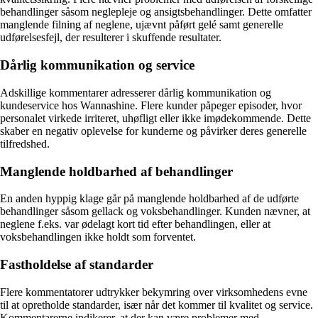
behandlinger såsom neglepleje og ansigtsbehandlinger. Dette omfatter
manglende filning af neglene, ujævnt påført gelé samt generelle
udførelsesfejl, der resulterer i skuffende resultater.
Dårlig kommunikation og service
Adskillige kommentarer adresserer dårlig kommunikation og
kundeservice hos Wannashine. Flere kunder påpeger episoder, hvor
personalet virkede irriteret, uhøfligt eller ikke imødekommende. Dette
skaber en negativ oplevelse for kunderne og påvirker deres generelle
tilfredshed.
Manglende holdbarhed af behandlinger
En anden hyppig klage går på manglende holdbarhed af de udførte
behandlinger såsom gellack og voksbehandlinger. Kunden nævner, at
neglene f.eks. var ødelagt kort tid efter behandlingen, eller at
voksbehandlingen ikke holdt som forventet.
Fastholdelse af standarder
Flere kommentatorer udtrykker bekymring over virksomhedens evne
til at opretholde standarder, især når det kommer til kvalitet og service.
Kommentarerne indikerer, at der kan være problemer med