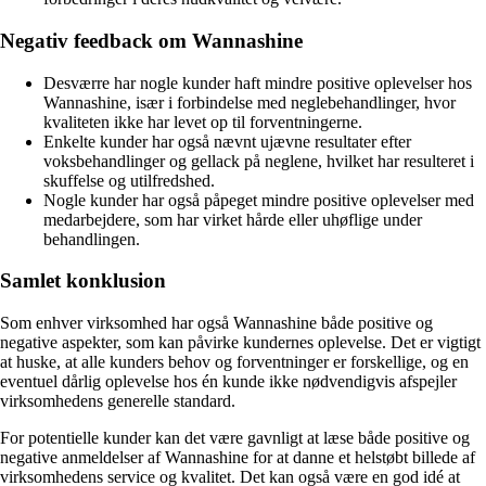
Negativ feedback om Wannashine
Desværre har nogle kunder haft mindre positive oplevelser hos
Wannashine, især i forbindelse med neglebehandlinger, hvor
kvaliteten ikke har levet op til forventningerne.
Enkelte kunder har også nævnt ujævne resultater efter
voksbehandlinger og gellack på neglene, hvilket har resulteret i
skuffelse og utilfredshed.
Nogle kunder har også påpeget mindre positive oplevelser med
medarbejdere, som har virket hårde eller uhøflige under
behandlingen.
Samlet konklusion
Som enhver virksomhed har også Wannashine både positive og
negative aspekter, som kan påvirke kundernes oplevelse. Det er vigtigt
at huske, at alle kunders behov og forventninger er forskellige, og en
eventuel dårlig oplevelse hos én kunde ikke nødvendigvis afspejler
virksomhedens generelle standard.
For potentielle kunder kan det være gavnligt at læse både positive og
negative anmeldelser af Wannashine for at danne et helstøbt billede af
virksomhedens service og kvalitet. Det kan også være en god idé at