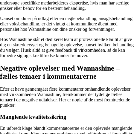
undersøge specifikke medarbejderes ekspertise, hvis man har særlige
ønsker eller behov for en bestemt behandling.
Uanset om du er på udkig efter en neglebehandling, ansigtsbehandling
eller voksbehandling, er det vigtigt at kommunikere åbent med
personalet hos Wannashine om dine ønsker og forventninger.
Hos Wannashine står et dedikeret team af professionelle klar til at give
dig en skræddersyet og behagelig oplevelse, uanset hvilken behandling
du vælger. Husk altid at give feedback til virksomheden, så de kan
forbedre sig og sikre tilfredse kunder fremover.
Negative oplevelser med Wannashine –
fælles temaer i kommentarerne
Efter at have gennemgået flere kommentarer omhandlende oplevelser
med virksomheden Wannashine, fremkommer der tydelige fælles
temaer i de negative udtalelser. Her er nogle af de mest fremtrædende
punkter:
Manglende kvalitetssikring
En udbredt klage blandt kommentatorerne er den oplevede manglende
kvalitetssikring. Flere nævner problemer med udførelsen af forskellige