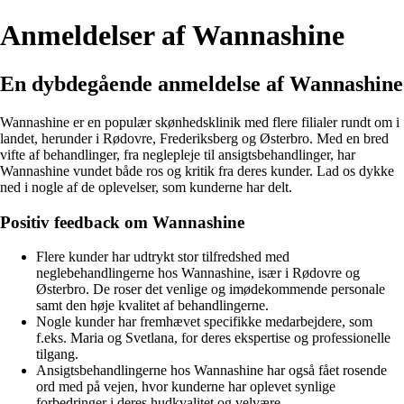
Anmeldelser af Wannashine
En dybdegående anmeldelse af Wannashine
Wannashine er en populær skønhedsklinik med flere filialer rundt om i
landet, herunder i Rødovre, Frederiksberg og Østerbro. Med en bred
vifte af behandlinger, fra neglepleje til ansigtsbehandlinger, har
Wannashine vundet både ros og kritik fra deres kunder. Lad os dykke
ned i nogle af de oplevelser, som kunderne har delt.
Positiv feedback om Wannashine
Flere kunder har udtrykt stor tilfredshed med
neglebehandlingerne hos Wannashine, især i Rødovre og
Østerbro. De roser det venlige og imødekommende personale
samt den høje kvalitet af behandlingerne.
Nogle kunder har fremhævet specifikke medarbejdere, som
f.eks. Maria og Svetlana, for deres ekspertise og professionelle
tilgang.
Ansigtsbehandlingerne hos Wannashine har også fået rosende
ord med på vejen, hvor kunderne har oplevet synlige
forbedringer i deres hudkvalitet og velvære.