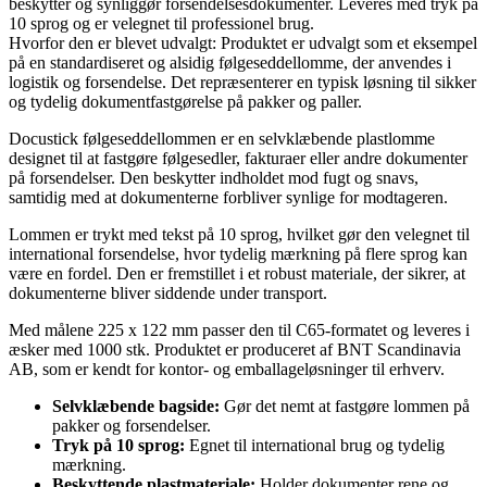
beskytter og synliggør forsendelsesdokumenter. Leveres med tryk på
10 sprog og er velegnet til professionel brug.
Hvorfor den er blevet udvalgt: Produktet er udvalgt som et eksempel
på en standardiseret og alsidig følgeseddellomme, der anvendes i
logistik og forsendelse. Det repræsenterer en typisk løsning til sikker
og tydelig dokumentfastgørelse på pakker og paller.
Docustick følgeseddellommen er en selvklæbende plastlomme
designet til at fastgøre følgesedler, fakturaer eller andre dokumenter
på forsendelser. Den beskytter indholdet mod fugt og snavs,
samtidig med at dokumenterne forbliver synlige for modtageren.
Lommen er trykt med tekst på 10 sprog, hvilket gør den velegnet til
international forsendelse, hvor tydelig mærkning på flere sprog kan
være en fordel. Den er fremstillet i et robust materiale, der sikrer, at
dokumenterne bliver siddende under transport.
Med målene 225 x 122 mm passer den til C65-formatet og leveres i
æsker med 1000 stk. Produktet er produceret af BNT Scandinavia
AB, som er kendt for kontor- og emballageløsninger til erhverv.
Selvklæbende bagside:
Gør det nemt at fastgøre lommen på
pakker og forsendelser.
Tryk på 10 sprog:
Egnet til international brug og tydelig
mærkning.
Beskyttende plastmateriale:
Holder dokumenter rene og