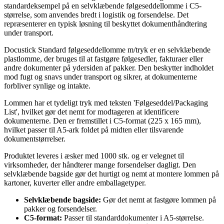
standardeksempel på en selvklæbende følgeseddellomme i C5-
størrelse, som anvendes bredt i logistik og forsendelse. Det
repræsenterer en typisk løsning til beskyttet dokumenthåndtering
under transport.
Docustick Standard følgeseddellomme m/tryk er en selvklæbende
plastlomme, der bruges til at fastgøre følgesedler, fakturaer eller
andre dokumenter på ydersiden af pakker. Den beskytter indholdet
mod fugt og snavs under transport og sikrer, at dokumenterne
forbliver synlige og intakte.
Lommen har et tydeligt tryk med teksten 'Følgeseddel/Packaging
List', hvilket gør det nemt for modtageren at identificere
dokumenterne. Den er fremstillet i C5-format (225 x 165 mm),
hvilket passer til A5-ark foldet på midten eller tilsvarende
dokumentstørrelser.
Produktet leveres i æsker med 1000 stk. og er velegnet til
virksomheder, der håndterer mange forsendelser dagligt. Den
selvklæbende bagside gør det hurtigt og nemt at montere lommen på
kartoner, kuverter eller andre emballagetyper.
Selvklæbende bagside:
Gør det nemt at fastgøre lommen på
pakker og forsendelser.
C5-format:
Passer til standarddokumenter i A5-størrelse.