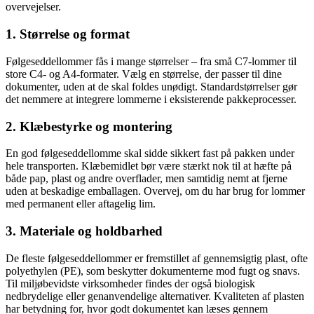
overvejelser.
1. Størrelse og format
Følgeseddellommer fås i mange størrelser – fra små C7-lommer til
store C4- og A4-formater. Vælg en størrelse, der passer til dine
dokumenter, uden at de skal foldes unødigt. Standardstørrelser gør
det nemmere at integrere lommerne i eksisterende pakkeprocesser.
2. Klæbestyrke og montering
En god følgeseddellomme skal sidde sikkert fast på pakken under
hele transporten. Klæbemidlet bør være stærkt nok til at hæfte på
både pap, plast og andre overflader, men samtidig nemt at fjerne
uden at beskadige emballagen. Overvej, om du har brug for lommer
med permanent eller aftagelig lim.
3. Materiale og holdbarhed
De fleste følgeseddellommer er fremstillet af gennemsigtig plast, ofte
polyethylen (PE), som beskytter dokumenterne mod fugt og snavs.
Til miljøbevidste virksomheder findes der også biologisk
nedbrydelige eller genanvendelige alternativer. Kvaliteten af plasten
har betydning for, hvor godt dokumentet kan læses gennem