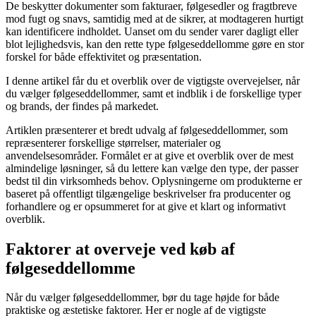
De beskytter dokumenter som fakturaer, følgesedler og fragtbreve
mod fugt og snavs, samtidig med at de sikrer, at modtageren hurtigt
kan identificere indholdet. Uanset om du sender varer dagligt eller
blot lejlighedsvis, kan den rette type følgeseddellomme gøre en stor
forskel for både effektivitet og præsentation.
I denne artikel får du et overblik over de vigtigste overvejelser, når
du vælger følgeseddellommer, samt et indblik i de forskellige typer
og brands, der findes på markedet.
Artiklen præsenterer et bredt udvalg af følgeseddellommer, som
repræsenterer forskellige størrelser, materialer og
anvendelsesområder. Formålet er at give et overblik over de mest
almindelige løsninger, så du lettere kan vælge den type, der passer
bedst til din virksomheds behov. Oplysningerne om produkterne er
baseret på offentligt tilgængelige beskrivelser fra producenter og
forhandlere og er opsummeret for at give et klart og informativt
overblik.
Faktorer at overveje ved køb af
følgeseddellomme
Når du vælger følgeseddellommer, bør du tage højde for både
praktiske og æstetiske faktorer. Her er nogle af de vigtigste