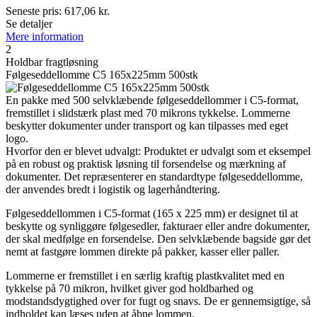
Seneste pris:
617,06
kr.
Se detaljer
Mere information
2
Holdbar fragtløsning
Følgeseddellomme C5 165x225mm 500stk
En pakke med 500 selvklæbende følgeseddellommer i C5-format,
fremstillet i slidstærk plast med 70 mikrons tykkelse. Lommerne
beskytter dokumenter under transport og kan tilpasses med eget
logo.
Hvorfor den er blevet udvalgt: Produktet er udvalgt som et eksempel
på en robust og praktisk løsning til forsendelse og mærkning af
dokumenter. Det repræsenterer en standardtype følgeseddellomme,
der anvendes bredt i logistik og lagerhåndtering.
Følgeseddellommen i C5-format (165 x 225 mm) er designet til at
beskytte og synliggøre følgesedler, fakturaer eller andre dokumenter,
der skal medfølge en forsendelse. Den selvklæbende bagside gør det
nemt at fastgøre lommen direkte på pakker, kasser eller paller.
Lommerne er fremstillet i en særlig kraftig plastkvalitet med en
tykkelse på 70 mikron, hvilket giver god holdbarhed og
modstandsdygtighed over for fugt og snavs. De er gennemsigtige, så
indholdet kan læses uden at åbne lommen.