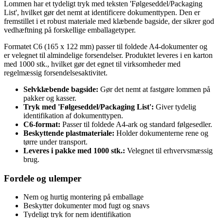
Lommen har et tydeligt tryk med teksten 'Følgeseddel/Packaging
List', hvilket gør det nemt at identificere dokumenttypen. Den er
fremstillet i et robust materiale med klæbende bagside, der sikrer god
vedhæftning på forskellige emballagetyper.
Formatet C6 (165 x 122 mm) passer til foldede A4-dokumenter og
er velegnet til almindelige forsendelser. Produktet leveres i en karton
med 1000 stk., hvilket gør det egnet til virksomheder med
regelmæssig forsendelsesaktivitet.
Selvklæbende bagside:
Gør det nemt at fastgøre lommen på
pakker og kasser.
Tryk med 'Følgeseddel/Packaging List':
Giver tydelig
identifikation af dokumenttypen.
C6-format:
Passer til foldede A4-ark og standard følgesedler.
Beskyttende plastmateriale:
Holder dokumenterne rene og
tørre under transport.
Leveres i pakke med 1000 stk.:
Velegnet til erhvervsmæssig
brug.
Fordele og ulemper
Nem og hurtig montering på emballage
Beskytter dokumenter mod fugt og snavs
Tydeligt tryk for nem identifikation