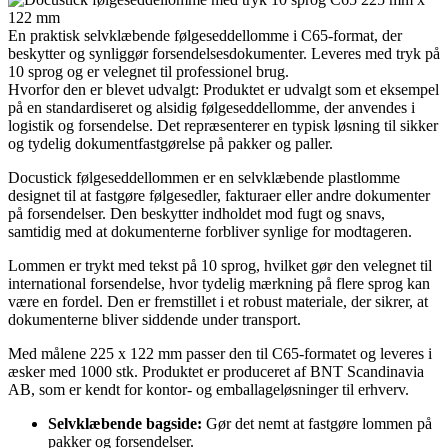
En praktisk selvklæbende følgeseddellomme i C65-format, der
beskytter og synliggør forsendelsesdokumenter. Leveres med tryk på
10 sprog og er velegnet til professionel brug.
Hvorfor den er blevet udvalgt: Produktet er udvalgt som et eksempel
på en standardiseret og alsidig følgeseddellomme, der anvendes i
logistik og forsendelse. Det repræsenterer en typisk løsning til sikker
og tydelig dokumentfastgørelse på pakker og paller.
Docustick følgeseddellommen er en selvklæbende plastlomme
designet til at fastgøre følgesedler, fakturaer eller andre dokumenter
på forsendelser. Den beskytter indholdet mod fugt og snavs,
samtidig med at dokumenterne forbliver synlige for modtageren.
Lommen er trykt med tekst på 10 sprog, hvilket gør den velegnet til
international forsendelse, hvor tydelig mærkning på flere sprog kan
være en fordel. Den er fremstillet i et robust materiale, der sikrer, at
dokumenterne bliver siddende under transport.
Med målene 225 x 122 mm passer den til C65-formatet og leveres i
æsker med 1000 stk. Produktet er produceret af BNT Scandinavia
AB, som er kendt for kontor- og emballageløsninger til erhverv.
Selvklæbende bagside:
Gør det nemt at fastgøre lommen på
pakker og forsendelser.