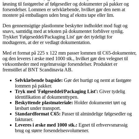
løsning til fastgørelse af følgesedler og dokumenter på pakker og
forsendelser. Lommen er selvklæbende, hvilket gør den nem at
montere på emballagen uden brug af ekstra tape eller lim.
Den gennemsigtige plastlomme beskytter indholdet mod fugt og
snavs, samtidig med at teksten på dokumentet forbliver synlig.
Trykket 'Følgeseddel/Packaging List' gør det tydeligt for
modtageren, at der er vedlagt dokumentation.
Med et format på 225 x 122 mm passer lommen til C65-dokumenter,
og den leveres i æske med 1000 stk., hvilket gør den velegnet til
virksomheder med regelmæssige forsendelser. Produktet er
fremstillet af BNT Scandinavia AB.
Selvklæbende bagside:
Gør det hurtigt og nemt at fastgøre
lommen på pakker.
Tryk med 'Følgeseddel/Packaging List':
Giver tydelig
identifikation af dokumenttypen.
Beskyttende plastmateriale:
Holder dokumentet tørt og
læsbart under transport.
Standardformat C65:
Passer til almindelige følgesedler og
fakturaer.
Leveres i æske med 1000 stk.:
Egnet til erhvervsmæssig
brug og større forsendelsesvolumener.