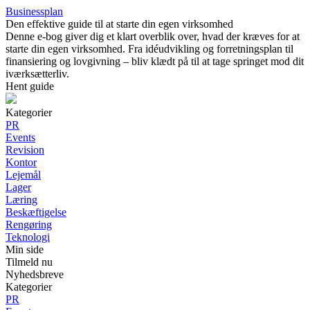
Businessplan
Den effektive guide til at starte din egen virksomhed
Denne e-bog giver dig et klart overblik over, hvad der kræves for at
starte din egen virksomhed. Fra idéudvikling og forretningsplan til
finansiering og lovgivning – bliv klædt på til at tage springet mod dit
iværksætterliv.
Hent guide
Kategorier
PR
Events
Revision
Kontor
Lejemål
Lager
Læring
Beskæftigelse
Rengøring
Teknologi
Min side
Tilmeld nu
Nyhedsbreve
Kategorier
PR